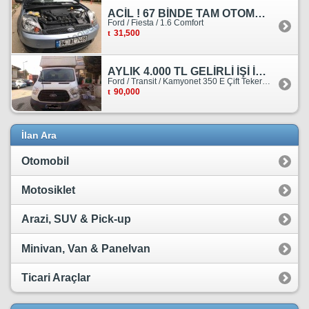
ACİL ! 67 BİNDE TAM OTOMATİK FORD FİESTA
Ford / Fiesta / 1.6 Comfort
31,500
AYLIK 4.000 TL GELİRLİ İŞİ İLE BİRLİKTE SATILIKTIR.
Ford / Transit / Kamyonet 350 E Çift Teker Kasasiz
90,000
İlan Ara
Otomobil
Motosiklet
Arazi, SUV & Pick-up
Minivan, Van & Panelvan
Ticari Araçlar