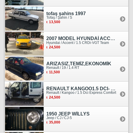
tofaş şahins 1997
Tofaş / Şahin / S
13,500
2007 MODEL HYUNDAİ ACCENT ERA MOTOR YENİ YAPILDI
Hyundai / Accent / 1.5 CRDi-VGT Team
24,500
ARIZASIZ,TEMİZ,EKONOMİK
Renault / 19 / 1.4 RT
11,500
RENAULT KANGOO1.5 DCI- 138 KM
Renault / Kangoo / 1.5 Dci Express Comfort
24,500
1950 JEEP WİLLYS
Jeep / CJ / CJ-5
35,000