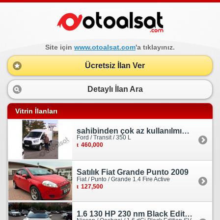
Site için
www.otoalsat.com
'a tıklayınız.
Ücretsiz İlan Ver
Detaylı İlan Ara
Vitrin İlanları
sahibinden çok az kullanılmış orjinal ford transit
Ford / Transit / 350 L
460,000
Satılık Fiat Grande Punto 2009
Fiat / Punto / Grande 1.4 Fire Active
127,500
1.6 130 HP 230 nm Black Edition servis bakımlı