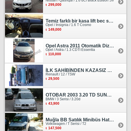
Nissan / Qashqai / 1.6 dCi Black Edition SV
299,000
Temiz farklı bir kasa lift bec sedan görünümlü heçbek
Opel / Insignia / 1.6 T Cosmo
149,000
Opel Astra 2011 Otomatik Dizel Tramersiz Essentia
Opel / Astra / 1.3 CDTI Essentia
110,000
İLK SAHİBİNDEN KAZASIZ HASARSIZ BOYASIZ DEĞİŞENSİZ TAM ORJİNAL RENO
Renault / 12 / TSW
29,500
OTOBAR 2003 3.20 TD SUNROOF DERİ OTOMATİK DİZEL EMSALSİZ
BMW / 3 Serisi / 3.20d
43,900
Muğla BB Satılık Minibüs Hatı Volkswagen Crafter
Volkswagen / T Serisi / T2
147,500