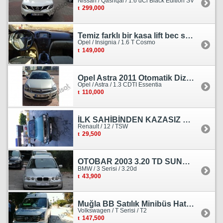
Nissan / Qashqai / 1.6 dCi Black Edition SV
299,000
Temiz farklı bir kasa lift bec sedan görünümlü heçbek
Opel / Insignia / 1.6 T Cosmo
149,000
Opel Astra 2011 Otomatik Dizel Tramersiz Essentia
Opel / Astra / 1.3 CDTI Essentia
110,000
İLK SAHİBİNDEN KAZASIZ HASARSIZ BOYASIZ DEĞİŞENSİZ TAM ORJİNAL RENO
Renault / 12 / TSW
29,500
OTOBAR 2003 3.20 TD SUNROOF DERİ OTOMATİK DİZEL EMSALSİZ
BMW / 3 Serisi / 3.20d
43,900
Muğla BB Satılık Minibüs Hatı Volkswagen Crafter
Volkswagen / T Serisi / T2
147,500