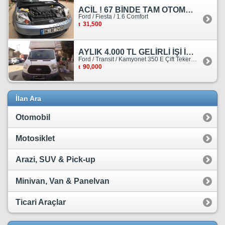
ACİL ! 67 BİNDE TAM OTOMATİK FORD FİESTA
Ford / Fiesta / 1.6 Comfort
31,500
AYLIK 4.000 TL GELİRLİ İŞİ İLE BİRLİKTE SATILIKTIR.
Ford / Transit / Kamyonet 350 E Çift Teker Kasasiz
90,000
İlan Ara
Otomobil
Motosiklet
Arazi, SUV & Pick-up
Minivan, Van & Panelvan
Ticari Araçlar