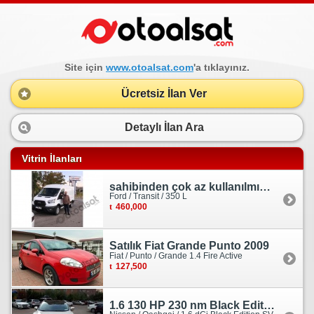
Site için
www.otoalsat.com
'a tıklayınız.
Ücretsiz İlan Ver
Detaylı İlan Ara
Vitrin İlanları
sahibinden çok az kullanılmış orjinal ford transit
Ford / Transit / 350 L
460,000
Satılık Fiat Grande Punto 2009
Fiat / Punto / Grande 1.4 Fire Active
127,500
1.6 130 HP 230 nm Black Edition servis bakımlı