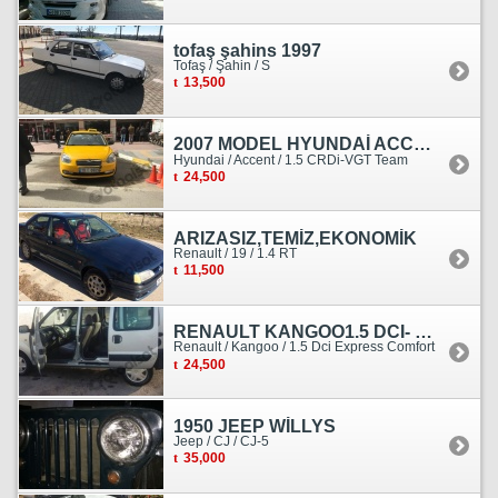
tofaş şahins 1997
Tofaş / Şahin / S
13,500
2007 MODEL HYUNDAİ ACCENT ERA MOTOR YENİ YAPILDI
Hyundai / Accent / 1.5 CRDi-VGT Team
24,500
ARIZASIZ,TEMİZ,EKONOMİK
Renault / 19 / 1.4 RT
11,500
RENAULT KANGOO1.5 DCI- 138 KM
Renault / Kangoo / 1.5 Dci Express Comfort
24,500
1950 JEEP WİLLYS
Jeep / CJ / CJ-5
35,000