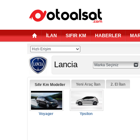
İLAN
SIFIR KM
HABERLER
MAR
Lancia
Marka Seçiniz
Yeni Araç İlan
2. El İlan
Sıfır Km Modeller
Voyager
Ypsilon