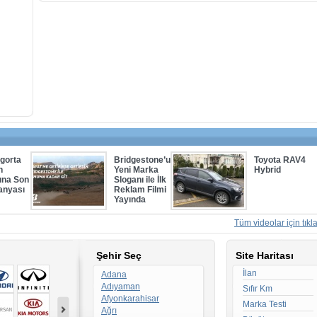
gorta
Bridgestone’un
Toyota RAV4
n
Yeni Marka
Hybrid
ına Son
Sloganı ile İlk
nyası
Reklam Filmi
Yayında
Tüm videolar için tıkla
Şehir Seç
Site Haritası
İlan
Adana
Adıyaman
Sıfır Km
Afyonkarahisar
Marka Testi
Ağrı