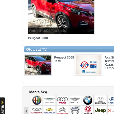
Peugeot / 3008 Test Sürüşü
Peugeot 3008
Otoalsat TV
Peugeot 3008
Axa Si
Testi
Telefo
Kazas
Kampa
Marka Seç