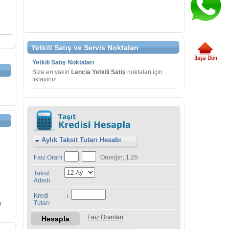
Yetkili Satış ve Servis Noktaları
Yetkili Satış Noktaları
Size en yakın
Lancia Yetkili Satış
noktaları için
tıklayınız.
Aylık Taksit Tutarı Hesabı
.
Faiz Oranı
Örneğin; 1.25
Taksit
Adedi
Kredi
Tutarı
n
Faiz Oranları
Hesapla