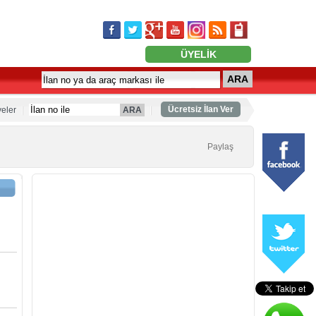
ÜYELİK
ARA
Ücretsiz İlan Ver
eler
ARA
Paylaş