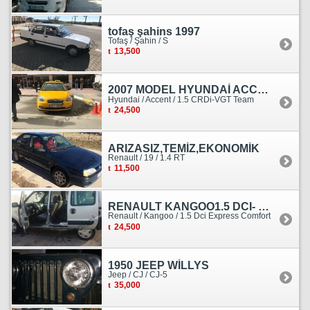
tofaş şahins 1997
Tofaş / Şahin / S
13,500
2007 MODEL HYUNDAİ ACCENT ERA MOTOR YENİ YAPILDI
Hyundai / Accent / 1.5 CRDi-VGT Team
24,500
ARIZASIZ,TEMİZ,EKONOMİK
Renault / 19 / 1.4 RT
11,500
RENAULT KANGOO1.5 DCI- 138 KM
Renault / Kangoo / 1.5 Dci Express Comfort
24,500
1950 JEEP WİLLYS
Jeep / CJ / CJ-5
35,000