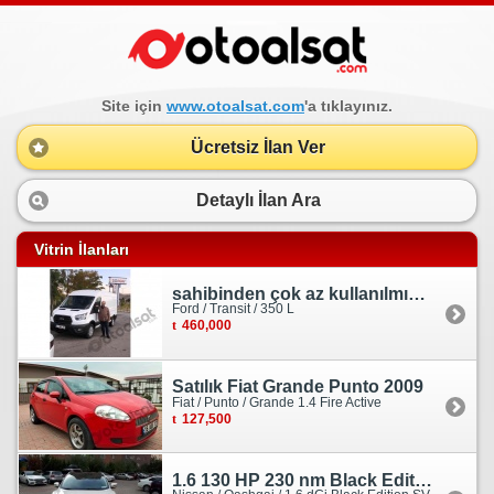
Site için
www.otoalsat.com
'a tıklayınız.
Ücretsiz İlan Ver
Detaylı İlan Ara
Vitrin İlanları
sahibinden çok az kullanılmış orjinal ford transit
Ford / Transit / 350 L
460,000
Satılık Fiat Grande Punto 2009
Fiat / Punto / Grande 1.4 Fire Active
127,500
1.6 130 HP 230 nm Black Edition servis bakımlı