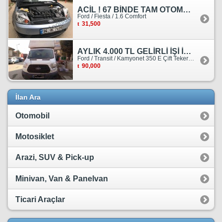
ACİL ! 67 BİNDE TAM OTOMATİK FORD FİESTA
Ford / Fiesta / 1.6 Comfort
31,500
AYLIK 4.000 TL GELİRLİ İŞİ İLE BİRLİKTE SATILIKTIR.
Ford / Transit / Kamyonet 350 E Çift Teker Kasasiz
90,000
İlan Ara
Otomobil
Motosiklet
Arazi, SUV & Pick-up
Minivan, Van & Panelvan
Ticari Araçlar