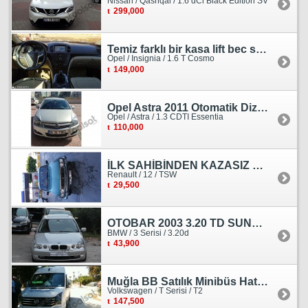
Nissan / Qashqai / 1.6 dCi Black Edition SV
299,000
Temiz farklı bir kasa lift bec sedan görünümlü heçbek
Opel / Insignia / 1.6 T Cosmo
149,000
Opel Astra 2011 Otomatik Dizel Tramersiz Essentia
Opel / Astra / 1.3 CDTI Essentia
110,000
İLK SAHİBİNDEN KAZASIZ HASARSIZ BOYASIZ DEĞİŞENSİZ TAM ORJİNAL RENO
Renault / 12 / TSW
29,500
OTOBAR 2003 3.20 TD SUNROOF DERİ OTOMATİK DİZEL EMSALSİZ
BMW / 3 Serisi / 3.20d
43,900
Muğla BB Satılık Minibüs Hatı Volkswagen Crafter
Volkswagen / T Serisi / T2
147,500