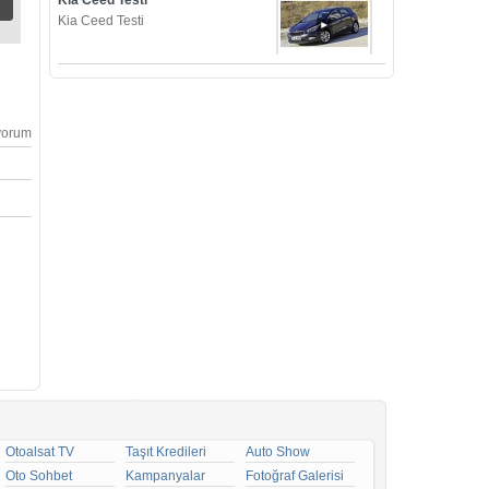
Kia Ceed Testi
Kia Ceed Testi
yorum
Otoalsat TV
Taşıt Kredileri
Auto Show
Oto Sohbet
Kampanyalar
Fotoğraf Galerisi