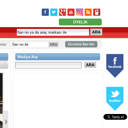
ÜYELİK
ARA
Ücretsiz İlan Ver
eler
ARA
Medya Ara
ARA