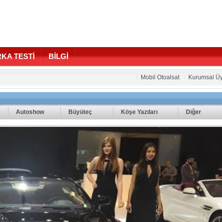
KA TESTİ
BİLGİ
Mobil Otoalsat
Kurumsal Üy
Autoshow
Büyüteç
Köşe Yazıları
Diğer