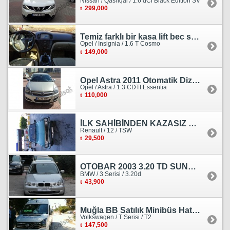
Nissan / Qashqai / 1.6 dCi Black Edition SV
299,000
Temiz farklı bir kasa lift bec sedan görünümlü heçbek
Opel / Insignia / 1.6 T Cosmo
149,000
Opel Astra 2011 Otomatik Dizel Tramersiz Essentia
Opel / Astra / 1.3 CDTI Essentia
110,000
İLK SAHİBİNDEN KAZASIZ HASARSIZ BOYASIZ DEĞİŞENSİZ TAM ORJİNAL RENO
Renault / 12 / TSW
29,500
OTOBAR 2003 3.20 TD SUNROOF DERİ OTOMATİK DİZEL EMSALSİZ
BMW / 3 Serisi / 3.20d
43,900
Muğla BB Satılık Minibüs Hatı Volkswagen Crafter
Volkswagen / T Serisi / T2
147,500