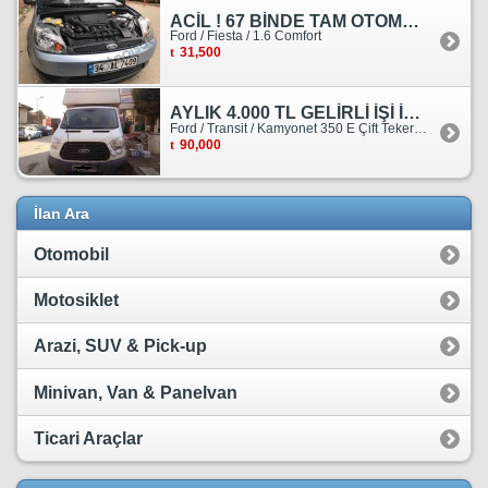
ACİL ! 67 BİNDE TAM OTOMATİK FORD FİESTA
Ford / Fiesta / 1.6 Comfort
31,500
AYLIK 4.000 TL GELİRLİ İŞİ İLE BİRLİKTE SATILIKTIR.
Ford / Transit / Kamyonet 350 E Çift Teker Kasasiz
90,000
İlan Ara
Otomobil
Motosiklet
Arazi, SUV & Pick-up
Minivan, Van & Panelvan
Ticari Araçlar