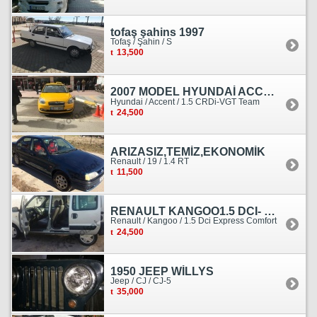
tofaş şahins 1997
Tofaş / Şahin / S
13,500
2007 MODEL HYUNDAİ ACCENT ERA MOTOR YENİ YAPILDI
Hyundai / Accent / 1.5 CRDi-VGT Team
24,500
ARIZASIZ,TEMİZ,EKONOMİK
Renault / 19 / 1.4 RT
11,500
RENAULT KANGOO1.5 DCI- 138 KM
Renault / Kangoo / 1.5 Dci Express Comfort
24,500
1950 JEEP WİLLYS
Jeep / CJ / CJ-5
35,000