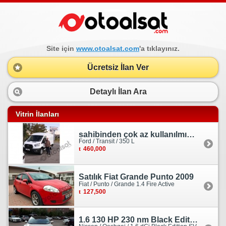
Site için
www.otoalsat.com
'a tıklayınız.
Ücretsiz İlan Ver
Detaylı İlan Ara
Vitrin İlanları
sahibinden çok az kullanılmış orjinal ford transit
Ford / Transit / 350 L
460,000
Satılık Fiat Grande Punto 2009
Fiat / Punto / Grande 1.4 Fire Active
127,500
1.6 130 HP 230 nm Black Edition servis bakımlı