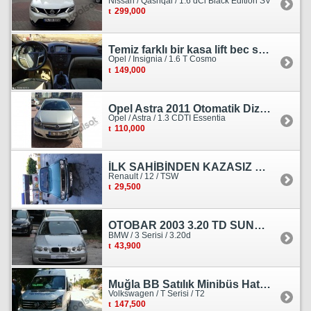
Nissan / Qashqai / 1.6 dCi Black Edition SV
299,000
Temiz farklı bir kasa lift bec sedan görünümlü heçbek
Opel / Insignia / 1.6 T Cosmo
149,000
Opel Astra 2011 Otomatik Dizel Tramersiz Essentia
Opel / Astra / 1.3 CDTI Essentia
110,000
İLK SAHİBİNDEN KAZASIZ HASARSIZ BOYASIZ DEĞİŞENSİZ TAM ORJİNAL RENO
Renault / 12 / TSW
29,500
OTOBAR 2003 3.20 TD SUNROOF DERİ OTOMATİK DİZEL EMSALSİZ
BMW / 3 Serisi / 3.20d
43,900
Muğla BB Satılık Minibüs Hatı Volkswagen Crafter
Volkswagen / T Serisi / T2
147,500