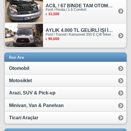
ACİL ! 67 BİNDE TAM OTOMATİK FORD FİESTA
Ford / Fiesta / 1.6 Comfort
31,500
AYLIK 4.000 TL GELİRLİ İŞİ İLE BİRLİKTE SATILIKTIR.
Ford / Transit / Kamyonet 350 E Çift Teker Kasasiz
90,000
İlan Ara
Otomobil
Motosiklet
Arazi, SUV & Pick-up
Minivan, Van & Panelvan
Ticari Araçlar