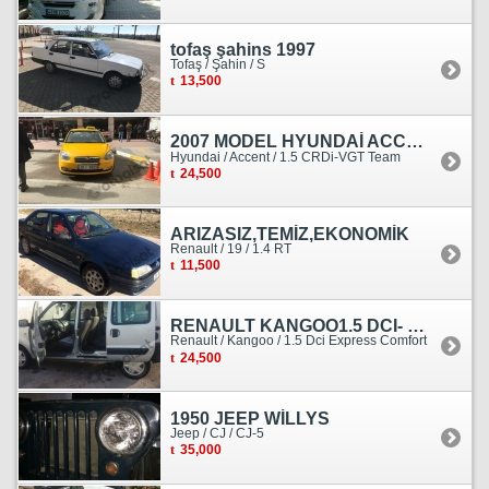
tofaş şahins 1997
Tofaş / Şahin / S
13,500
2007 MODEL HYUNDAİ ACCENT ERA MOTOR YENİ YAPILDI
Hyundai / Accent / 1.5 CRDi-VGT Team
24,500
ARIZASIZ,TEMİZ,EKONOMİK
Renault / 19 / 1.4 RT
11,500
RENAULT KANGOO1.5 DCI- 138 KM
Renault / Kangoo / 1.5 Dci Express Comfort
24,500
1950 JEEP WİLLYS
Jeep / CJ / CJ-5
35,000