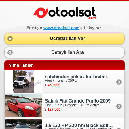
Site için
www.otoalsat.com
'a tıklayınız.
Ücretsiz İlan Ver
Detaylı İlan Ara
Vitrin İlanları
sahibinden çok az kullanılmış orjinal ford transit
Ford / Transit / 350 L
460,000
Satılık Fiat Grande Punto 2009
Fiat / Punto / Grande 1.4 Fire Active
127,500
1.6 130 HP 230 nm Black Edition servis bakımlı