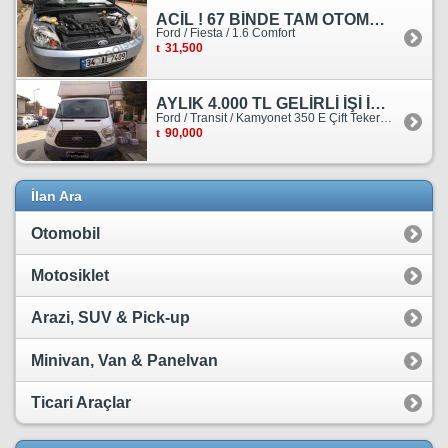
ACİL ! 67 BİNDE TAM OTOMATİK FORD FİESTA
Ford / Fiesta / 1.6 Comfort
31,500
AYLIK 4.000 TL GELİRLİ İŞİ İLE BİRLİKTE SATILIKTIR.
Ford / Transit / Kamyonet 350 E Çift Teker Kasasiz
90,000
İlan Ara
Otomobil
Motosiklet
Arazi, SUV & Pick-up
Minivan, Van & Panelvan
Ticari Araçlar