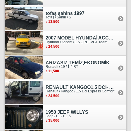
tofaş şahins 1997
Tofaş / Şahin / S
13,500
2007 MODEL HYUNDAİ ACCENT ERA MOTOR YENİ YAPILDI
Hyundai / Accent / 1.5 CRDi-VGT Team
24,500
ARIZASIZ,TEMİZ,EKONOMİK
Renault / 19 / 1.4 RT
11,500
RENAULT KANGOO1.5 DCI- 138 KM
Renault / Kangoo / 1.5 Dci Express Comfort
24,500
1950 JEEP WİLLYS
Jeep / CJ / CJ-5
35,000