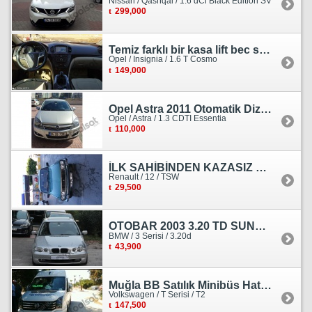
Nissan / Qashqai / 1.6 dCi Black Edition SV
299,000
Temiz farklı bir kasa lift bec sedan görünümlü heçbek
Opel / Insignia / 1.6 T Cosmo
149,000
Opel Astra 2011 Otomatik Dizel Tramersiz Essentia
Opel / Astra / 1.3 CDTI Essentia
110,000
İLK SAHİBİNDEN KAZASIZ HASARSIZ BOYASIZ DEĞİŞENSİZ TAM ORJİNAL RENO
Renault / 12 / TSW
29,500
OTOBAR 2003 3.20 TD SUNROOF DERİ OTOMATİK DİZEL EMSALSİZ
BMW / 3 Serisi / 3.20d
43,900
Muğla BB Satılık Minibüs Hatı Volkswagen Crafter
Volkswagen / T Serisi / T2
147,500