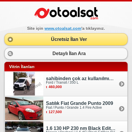
Site için
www.otoalsat.com
'a tıklayınız.
Ücretsiz İlan Ver
Detaylı İlan Ara
Vitrin İlanları
sahibinden çok az kullanılmış orjinal ford transit
Ford / Transit / 350 L
460,000
Satılık Fiat Grande Punto 2009
Fiat / Punto / Grande 1.4 Fire Active
127,500
1.6 130 HP 230 nm Black Edition servis bakımlı