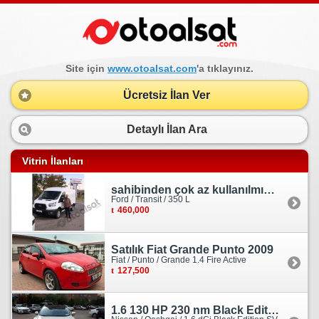
Site için
www.otoalsat.com
'a tıklayınız.
Ücretsiz İlan Ver
Detaylı İlan Ara
Vitrin İlanları
sahibinden çok az kullanılmış orjinal ford transit
Ford / Transit / 350 L
460,000
Satılık Fiat Grande Punto 2009
Fiat / Punto / Grande 1.4 Fire Active
127,500
1.6 130 HP 230 nm Black Edition servis bakımlı