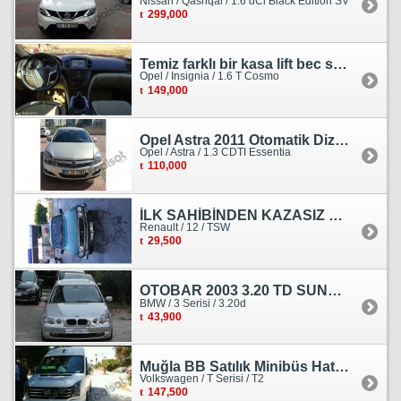
Nissan / Qashqai / 1.6 dCi Black Edition SV
299,000
Temiz farklı bir kasa lift bec sedan görünümlü heçbek
Opel / Insignia / 1.6 T Cosmo
149,000
Opel Astra 2011 Otomatik Dizel Tramersiz Essentia
Opel / Astra / 1.3 CDTI Essentia
110,000
İLK SAHİBİNDEN KAZASIZ HASARSIZ BOYASIZ DEĞİŞENSİZ TAM ORJİNAL RENO
Renault / 12 / TSW
29,500
OTOBAR 2003 3.20 TD SUNROOF DERİ OTOMATİK DİZEL EMSALSİZ
BMW / 3 Serisi / 3.20d
43,900
Muğla BB Satılık Minibüs Hatı Volkswagen Crafter
Volkswagen / T Serisi / T2
147,500