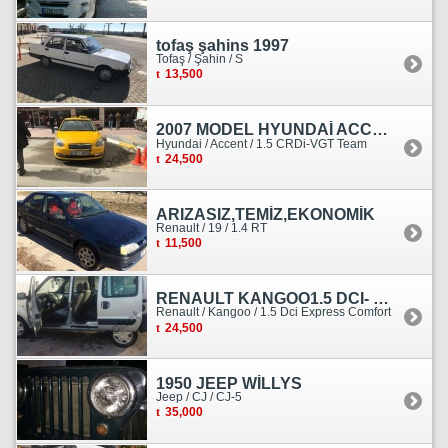
tofaş şahins 1997
Tofaş / Şahin / S
13,500
2007 MODEL HYUNDAİ ACCENT ERA MOTOR YENİ YAPILDI
Hyundai / Accent / 1.5 CRDi-VGT Team
24,500
ARIZASIZ,TEMİZ,EKONOMİK
Renault / 19 / 1.4 RT
11,500
RENAULT KANGOO1.5 DCI- 138 KM
Renault / Kangoo / 1.5 Dci Express Comfort
24,500
1950 JEEP WİLLYS
Jeep / CJ / CJ-5
35,000