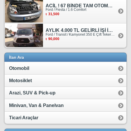
ACİL ! 67 BİNDE TAM OTOMATİK FORD FİESTA
Ford / Fiesta / 1.6 Comfort
31,500
AYLIK 4.000 TL GELİRLİ İŞİ İLE BİRLİKTE SATILIKTIR.
Ford / Transit / Kamyonet 350 E Çift Teker Kasasiz
90,000
İlan Ara
Otomobil
Motosiklet
Arazi, SUV & Pick-up
Minivan, Van & Panelvan
Ticari Araçlar