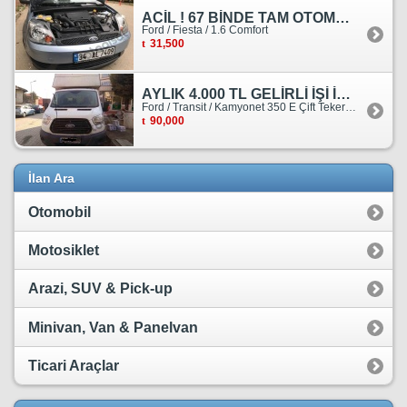
ACİL ! 67 BİNDE TAM OTOMATİK FORD FİESTA
Ford / Fiesta / 1.6 Comfort
31,500
AYLIK 4.000 TL GELİRLİ İŞİ İLE BİRLİKTE SATILIKTIR.
Ford / Transit / Kamyonet 350 E Çift Teker Kasasiz
90,000
İlan Ara
Otomobil
Motosiklet
Arazi, SUV & Pick-up
Minivan, Van & Panelvan
Ticari Araçlar