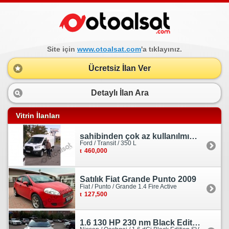
Site için
www.otoalsat.com
'a tıklayınız.
Ücretsiz İlan Ver
Detaylı İlan Ara
Vitrin İlanları
sahibinden çok az kullanılmış orjinal ford transit
Ford / Transit / 350 L
460,000
Satılık Fiat Grande Punto 2009
Fiat / Punto / Grande 1.4 Fire Active
127,500
1.6 130 HP 230 nm Black Edition servis bakımlı