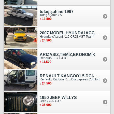
tofaş şahins 1997
Tofaş / Şahin / S
13,500
2007 MODEL HYUNDAİ ACCENT ERA MOTOR YENİ YAPILDI
Hyundai / Accent / 1.5 CRDi-VGT Team
24,500
ARIZASIZ,TEMİZ,EKONOMİK
Renault / 19 / 1.4 RT
11,500
RENAULT KANGOO1.5 DCI- 138 KM
Renault / Kangoo / 1.5 Dci Express Comfort
24,500
1950 JEEP WİLLYS
Jeep / CJ / CJ-5
35,000