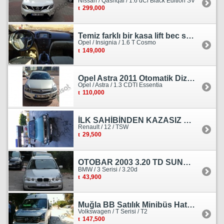
Nissan / Qashqai / 1.6 dCi Black Edition SV
299,000
Temiz farklı bir kasa lift bec sedan görünümlü heçbek
Opel / Insignia / 1.6 T Cosmo
149,000
Opel Astra 2011 Otomatik Dizel Tramersiz Essentia
Opel / Astra / 1.3 CDTI Essentia
110,000
İLK SAHİBİNDEN KAZASIZ HASARSIZ BOYASIZ DEĞİŞENSİZ TAM ORJİNAL RENO
Renault / 12 / TSW
29,500
OTOBAR 2003 3.20 TD SUNROOF DERİ OTOMATİK DİZEL EMSALSİZ
BMW / 3 Serisi / 3.20d
43,900
Muğla BB Satılık Minibüs Hatı Volkswagen Crafter
Volkswagen / T Serisi / T2
147,500