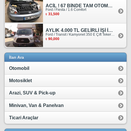
ACİL ! 67 BİNDE TAM OTOMATİK FORD FİESTA
Ford / Fiesta / 1.6 Comfort
31,500
AYLIK 4.000 TL GELİRLİ İŞİ İLE BİRLİKTE SATILIKTIR.
Ford / Transit / Kamyonet 350 E Çift Teker Kasasiz
90,000
İlan Ara
Otomobil
Motosiklet
Arazi, SUV & Pick-up
Minivan, Van & Panelvan
Ticari Araçlar