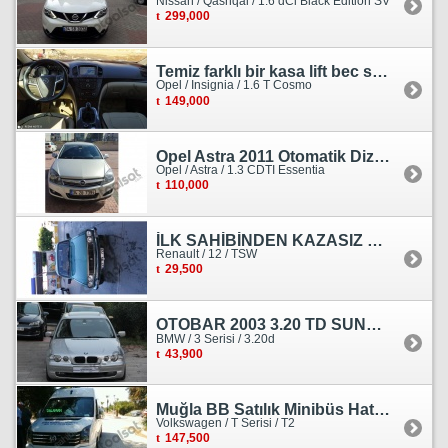
Nissan / Qashqai / 1.6 dCi Black Edition SV
299,000
Temiz farklı bir kasa lift bec sedan görünümlü heçbek
Opel / Insignia / 1.6 T Cosmo
149,000
Opel Astra 2011 Otomatik Dizel Tramersiz Essentia
Opel / Astra / 1.3 CDTI Essentia
110,000
İLK SAHİBİNDEN KAZASIZ HASARSIZ BOYASIZ DEĞİŞENSİZ TAM ORJİNAL RENO
Renault / 12 / TSW
29,500
OTOBAR 2003 3.20 TD SUNROOF DERİ OTOMATİK DİZEL EMSALSİZ
BMW / 3 Serisi / 3.20d
43,900
Muğla BB Satılık Minibüs Hatı Volkswagen Crafter
Volkswagen / T Serisi / T2
147,500