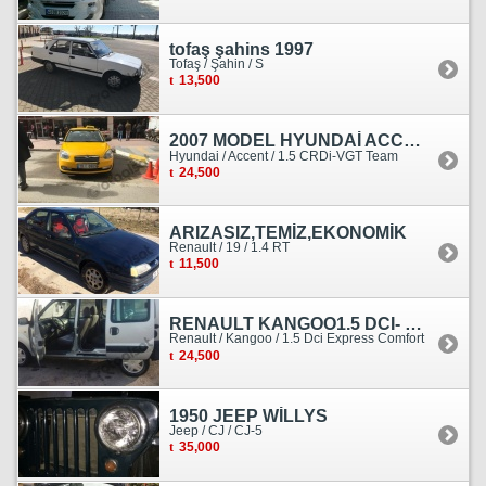
tofaş şahins 1997
Tofaş / Şahin / S
13,500
2007 MODEL HYUNDAİ ACCENT ERA MOTOR YENİ YAPILDI
Hyundai / Accent / 1.5 CRDi-VGT Team
24,500
ARIZASIZ,TEMİZ,EKONOMİK
Renault / 19 / 1.4 RT
11,500
RENAULT KANGOO1.5 DCI- 138 KM
Renault / Kangoo / 1.5 Dci Express Comfort
24,500
1950 JEEP WİLLYS
Jeep / CJ / CJ-5
35,000