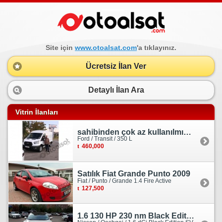
Site için
www.otoalsat.com
'a tıklayınız.
Ücretsiz İlan Ver
Detaylı İlan Ara
Vitrin İlanları
sahibinden çok az kullanılmış orjinal ford transit
Ford / Transit / 350 L
460,000
Satılık Fiat Grande Punto 2009
Fiat / Punto / Grande 1.4 Fire Active
127,500
1.6 130 HP 230 nm Black Edition servis bakımlı