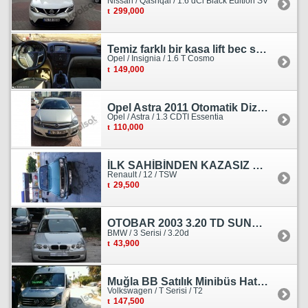
Nissan / Qashqai / 1.6 dCi Black Edition SV
299,000
Temiz farklı bir kasa lift bec sedan görünümlü heçbek
Opel / Insignia / 1.6 T Cosmo
149,000
Opel Astra 2011 Otomatik Dizel Tramersiz Essentia
Opel / Astra / 1.3 CDTI Essentia
110,000
İLK SAHİBİNDEN KAZASIZ HASARSIZ BOYASIZ DEĞİŞENSİZ TAM ORJİNAL RENO
Renault / 12 / TSW
29,500
OTOBAR 2003 3.20 TD SUNROOF DERİ OTOMATİK DİZEL EMSALSİZ
BMW / 3 Serisi / 3.20d
43,900
Muğla BB Satılık Minibüs Hatı Volkswagen Crafter
Volkswagen / T Serisi / T2
147,500