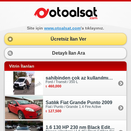
Site için
www.otoalsat.com
'a tıklayınız.
Ücretsiz İlan Ver
Detaylı İlan Ara
Vitrin İlanları
sahibinden çok az kullanılmış orjinal ford transit
Ford / Transit / 350 L
460,000
Satılık Fiat Grande Punto 2009
Fiat / Punto / Grande 1.4 Fire Active
127,500
1.6 130 HP 230 nm Black Edition servis bakımlı