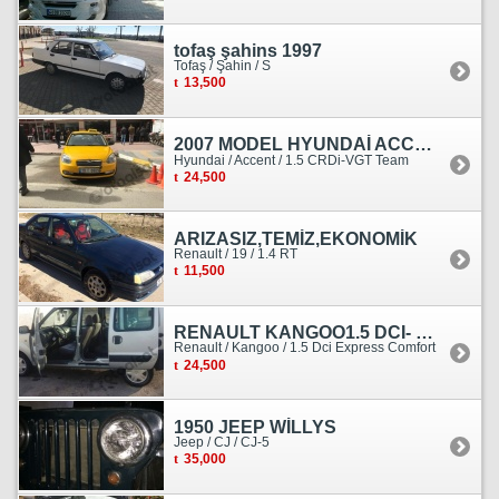
tofaş şahins 1997
Tofaş / Şahin / S
13,500
2007 MODEL HYUNDAİ ACCENT ERA MOTOR YENİ YAPILDI
Hyundai / Accent / 1.5 CRDi-VGT Team
24,500
ARIZASIZ,TEMİZ,EKONOMİK
Renault / 19 / 1.4 RT
11,500
RENAULT KANGOO1.5 DCI- 138 KM
Renault / Kangoo / 1.5 Dci Express Comfort
24,500
1950 JEEP WİLLYS
Jeep / CJ / CJ-5
35,000