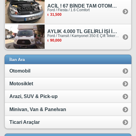
ACİL ! 67 BİNDE TAM OTOMATİK FORD FİESTA
Ford / Fiesta / 1.6 Comfort
31,500
AYLIK 4.000 TL GELİRLİ İŞİ İLE BİRLİKTE SATILIKTIR.
Ford / Transit / Kamyonet 350 E Çift Teker Kasasiz
90,000
İlan Ara
Otomobil
Motosiklet
Arazi, SUV & Pick-up
Minivan, Van & Panelvan
Ticari Araçlar