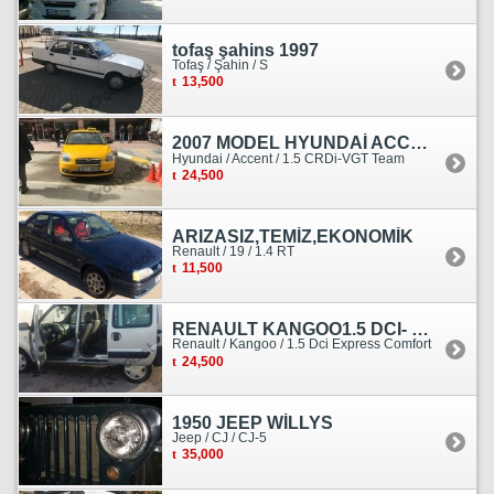
tofaş şahins 1997
Tofaş / Şahin / S
13,500
2007 MODEL HYUNDAİ ACCENT ERA MOTOR YENİ YAPILDI
Hyundai / Accent / 1.5 CRDi-VGT Team
24,500
ARIZASIZ,TEMİZ,EKONOMİK
Renault / 19 / 1.4 RT
11,500
RENAULT KANGOO1.5 DCI- 138 KM
Renault / Kangoo / 1.5 Dci Express Comfort
24,500
1950 JEEP WİLLYS
Jeep / CJ / CJ-5
35,000