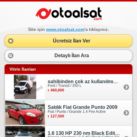
Site için
www.otoalsat.com
'a tıklayınız.
Ücretsiz İlan Ver
Detaylı İlan Ara
Vitrin İlanları
sahibinden çok az kullanılmış orjinal ford transit
Ford / Transit / 350 L
460,000
Satılık Fiat Grande Punto 2009
Fiat / Punto / Grande 1.4 Fire Active
127,500
1.6 130 HP 230 nm Black Edition servis bakımlı