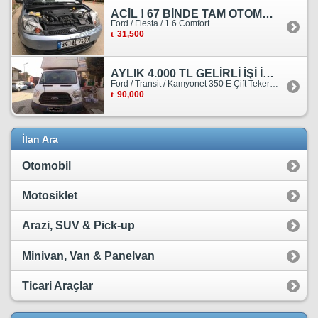
ACİL ! 67 BİNDE TAM OTOMATİK FORD FİESTA
Ford / Fiesta / 1.6 Comfort
31,500
AYLIK 4.000 TL GELİRLİ İŞİ İLE BİRLİKTE SATILIKTIR.
Ford / Transit / Kamyonet 350 E Çift Teker Kasasiz
90,000
İlan Ara
Otomobil
Motosiklet
Arazi, SUV & Pick-up
Minivan, Van & Panelvan
Ticari Araçlar