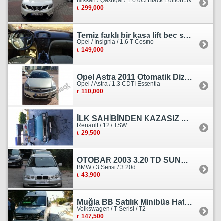
Nissan / Qashqai / 1.6 dCi Black Edition SV
299,000
Temiz farklı bir kasa lift bec sedan görünümlü heçbek
Opel / Insignia / 1.6 T Cosmo
149,000
Opel Astra 2011 Otomatik Dizel Tramersiz Essentia
Opel / Astra / 1.3 CDTI Essentia
110,000
İLK SAHİBİNDEN KAZASIZ HASARSIZ BOYASIZ DEĞİŞENSİZ TAM ORJİNAL RENO
Renault / 12 / TSW
29,500
OTOBAR 2003 3.20 TD SUNROOF DERİ OTOMATİK DİZEL EMSALSİZ
BMW / 3 Serisi / 3.20d
43,900
Muğla BB Satılık Minibüs Hatı Volkswagen Crafter
Volkswagen / T Serisi / T2
147,500