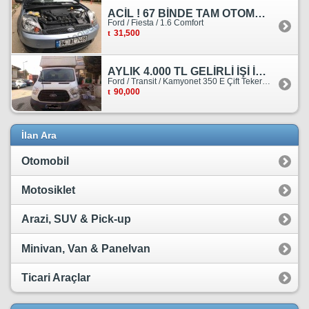
ACİL ! 67 BİNDE TAM OTOMATİK FORD FİESTA
Ford / Fiesta / 1.6 Comfort
31,500
AYLIK 4.000 TL GELİRLİ İŞİ İLE BİRLİKTE SATILIKTIR.
Ford / Transit / Kamyonet 350 E Çift Teker Kasasiz
90,000
İlan Ara
Otomobil
Motosiklet
Arazi, SUV & Pick-up
Minivan, Van & Panelvan
Ticari Araçlar