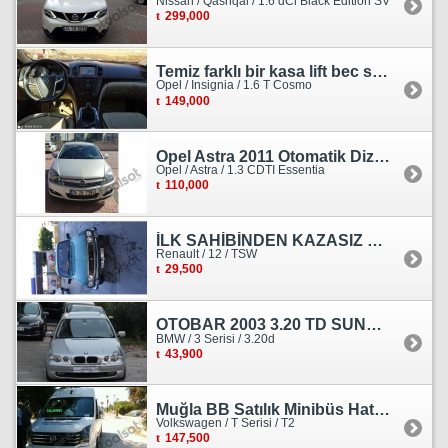
Nissan / Qashqai / 1.6 dCi Black Edition SV
299,000
Temiz farklı bir kasa lift bec sedan görünümlü heçbek
Opel / Insignia / 1.6 T Cosmo
149,000
Opel Astra 2011 Otomatik Dizel Tramersiz Essentia
Opel / Astra / 1.3 CDTI Essentia
110,000
İLK SAHİBİNDEN KAZASIZ HASARSIZ BOYASIZ DEĞİŞENSİZ TAM ORJİNAL RENO
Renault / 12 / TSW
29,500
OTOBAR 2003 3.20 TD SUNROOF DERİ OTOMATİK DİZEL EMSALSİZ
BMW / 3 Serisi / 3.20d
43,900
Muğla BB Satılık Minibüs Hatı Volkswagen Crafter
Volkswagen / T Serisi / T2
147,500