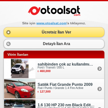
Site için
www.otoalsat.com
'a tıklayınız.
Ücretsiz İlan Ver
Detaylı İlan Ara
Vitrin İlanları
sahibinden çok az kullanılmış orjinal ford transit
Ford / Transit / 350 L
460,000
Satılık Fiat Grande Punto 2009
Fiat / Punto / Grande 1.4 Fire Active
127,500
1.6 130 HP 230 nm Black Edition servis bakımlı