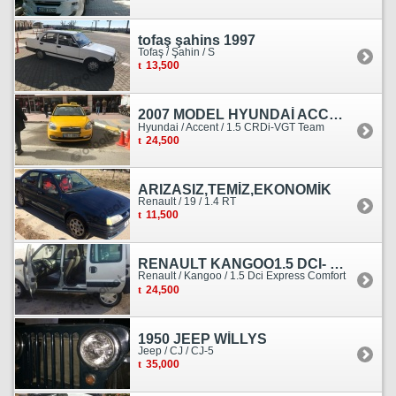
tofaş şahins 1997
Tofaş / Şahin / S
13,500
2007 MODEL HYUNDAİ ACCENT ERA MOTOR YENİ YAPILDI
Hyundai / Accent / 1.5 CRDi-VGT Team
24,500
ARIZASIZ,TEMİZ,EKONOMİK
Renault / 19 / 1.4 RT
11,500
RENAULT KANGOO1.5 DCI- 138 KM
Renault / Kangoo / 1.5 Dci Express Comfort
24,500
1950 JEEP WİLLYS
Jeep / CJ / CJ-5
35,000