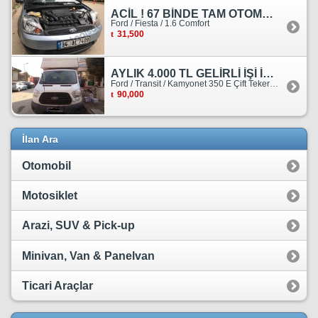
ACİL ! 67 BİNDE TAM OTOMATİK FORD FİESTA
Ford / Fiesta / 1.6 Comfort
31,500
AYLIK 4.000 TL GELİRLİ İŞİ İLE BİRLİKTE SATILIKTIR.
Ford / Transit / Kamyonet 350 E Çift Teker Kasasiz
90,000
İlan Ara
Otomobil
Motosiklet
Arazi, SUV & Pick-up
Minivan, Van & Panelvan
Ticari Araçlar