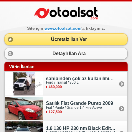
Site için
www.otoalsat.com
'a tıklayınız.
Ücretsiz İlan Ver
Detaylı İlan Ara
Vitrin İlanları
sahibinden çok az kullanılmış orjinal ford transit
Ford / Transit / 350 L
460,000
Satılık Fiat Grande Punto 2009
Fiat / Punto / Grande 1.4 Fire Active
127,500
1.6 130 HP 230 nm Black Edition servis bakımlı