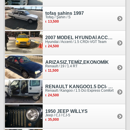
tofaş şahins 1997
Tofaş / Şahin / S
13,500
2007 MODEL HYUNDAİ ACCENT ERA MOTOR YENİ YAPILDI
Hyundai / Accent / 1.5 CRDi-VGT Team
24,500
ARIZASIZ,TEMİZ,EKONOMİK
Renault / 19 / 1.4 RT
11,500
RENAULT KANGOO1.5 DCI- 138 KM
Renault / Kangoo / 1.5 Dci Express Comfort
24,500
1950 JEEP WİLLYS
Jeep / CJ / CJ-5
35,000