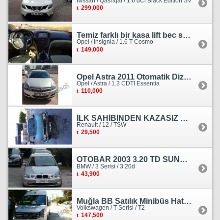
Nissan / Qashqai / 1.6 dCi Black Edition SV
299,000
Temiz farklı bir kasa lift bec sedan görünümlü heçbek
Opel / Insignia / 1.6 T Cosmo
149,000
Opel Astra 2011 Otomatik Dizel Tramersiz Essentia
Opel / Astra / 1.3 CDTI Essentia
110,000
İLK SAHİBİNDEN KAZASIZ HASARSIZ BOYASIZ DEĞİŞENSİZ TAM ORJİNAL RENO
Renault / 12 / TSW
29,500
OTOBAR 2003 3.20 TD SUNROOF DERİ OTOMATİK DİZEL EMSALSİZ
BMW / 3 Serisi / 3.20d
43,900
Muğla BB Satılık Minibüs Hatı Volkswagen Crafter
Volkswagen / T Serisi / T2
147,500