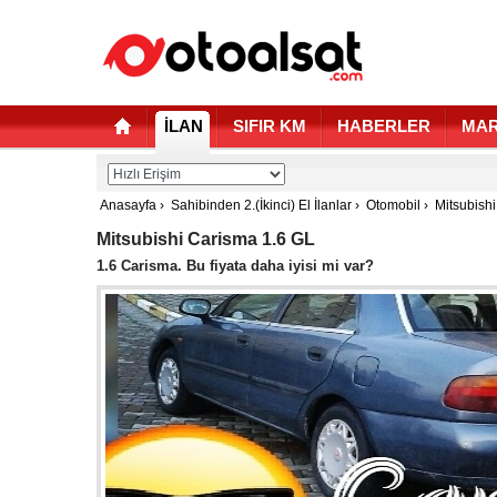
İLAN
SIFIR KM
HABERLER
MAR
Anasayfa
›
Sahibinden 2.(İkinci) El İlanlar
›
Otomobil
›
Mitsubishi
Mitsubishi Carisma 1.6 GL
1.6 Carisma. Bu fiyata daha iyisi mi var?