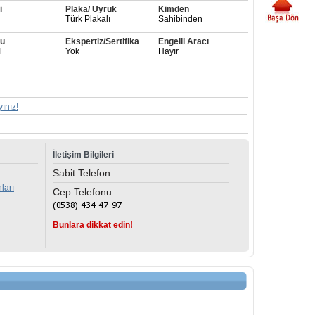
i
Plaka/ Uyruk
Kimden
Türk Plakalı
Sahibinden
u
Ekspertiz/Sertifika
Engelli Aracı
l
Yok
Hayır
yınız!
İletişim Bilgileri
Sabit Telefon:
ları
Cep Telefonu:
Bunlara dikkat edin!