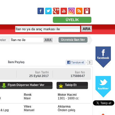
ÜYELİK
ARA
Ücretsiz İlan Ver
eler
ARA
İlanı Paylaş
İlan Tarihi
İlan No
25 Eylül 2017
17588647
Fiyatı Düşerse Haber Ver
Takip Et
Renk
Motor Hacmi
0
Mavi
1301 - 1600 cc
Vites
Aktarma
 & Lpg
Manuel
Önden çekiş