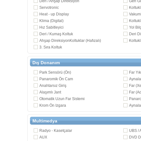
Deri / Ahşap Direksiyon
Geri G
Servotronic
Koltukl
Heat - up Display
Vakuml
Klima (Digital)
Koltukl
Hız Sabitleyici
Yol Bil
Deri / Kumaş Koltuk
Deri D
Ahşap DireksiyonKoltuklar (Hafızalı)
Koltukl
3. Sıra Koltuk
Dış Donanım
Park Sensörü (Ön)
Far Yı
Panaromik Ön Cam
Aynalar
Anahtarsız Giriş
Far (X
Alaşımlı Jant
Far (Ad
Otomatik Uzun Far Sistemi
Panar
Krom Ön Izgara
Aynalar
Multimedya
Radyo - Kasetçalar
UBS /
AUX
DVD De