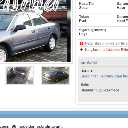
Kasa Tipi
Garant
Sedan
Hayır
Takas
Durum
Evet
İkinci E
Sigara İçilmemiş
Hayır
Hatalı ilan bildirimi için
tıkla
Karşılaştırma Listesine Ekle
İlan Sahibi
Sahibinden Satıcının Diğer İlan
Şehir
İstanbul / Küçükçekmece
yeceğim 98 modelden eski olmayan).