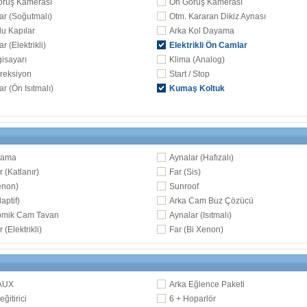
örüş Kamerası
Ön Görüş Kamerası
ar (Soğutmalı)
Otm. Kararan Dikiz Aynası
u Kapılar
Arka Kol Dayama
ar (Elektrikli)
Elektrikli Ön Camlar
gisayarı
Klima (Analog)
ireksiyon
Start / Stop
ar (Ön Isıtmalı)
Kumaş Koltuk
kama
Aynalar (Hafızalı)
 (Katlanır)
Far (Sis)
enon)
Sunroof
aptif)
Arka Cam Buz Çözücü
omik Cam Tavan
Aynalar (Isıtmalı)
 (Elektrikli)
Far (Bi Xenon)
 AUX
Arka Eğlence Paketi
ğitirici
6 + Hoparlör