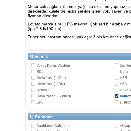
Motor çok sağlam, üfleme, yağ - su eksiltme yapmaz, ciğe
direklerde, kulelerde hiçbir şekilde işlem yok. Tavan 
fiyattan düşerim.
Lovato marka sıralı LPG mevcut. Çok seri bir araba olmas
(lpg 7,5 lt/100 km).
Triger seti bayram öncesi, yaklaşık 3 bin km önce değişt
Güvenlik
Yokuş Kalkış Desteği
Şeritte
EDL
Isofix
Hava Yastığı (Yan)
ASR
Hava Yastığı (Diz)
VSA
Airmatic
Hava Y
Hava Yastığı (Sürücü)
Immobi
EPS
Distron
İç Donanım
Anahtarsız Çalıştırma
Ahşap