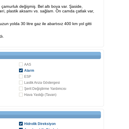
 çamurluk değişmiş. Bel altı boya var. Şaside,
ri, plastik aksamı vs. sağlam. Ön camda çatlak var,
n yolda 30 litre gaz ile abartısız 400 km yol gitti
ldı.
AAS
Alarm
ESP
Lastik Arıza Göstergesi
Şerit Değiştirme Yardımcısı
Hava Yastığı (Tavan)
Hidrolik Direksiyon