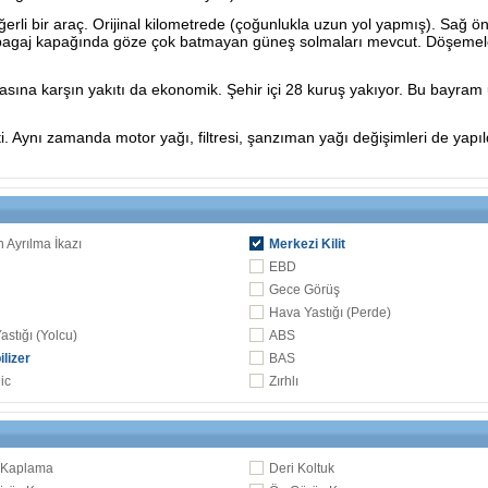
rli bir araç. Orijinal kilometrede (çoğunlukla uzun yol yapmış). Sağ ön
ve bagaj kapağında göze çok batmayan güneş solmaları mevcut. Döşemele
ına karşın yakıtı da ekonomik. Şehir içi 28 kuruş yakıyor. Bu bayram uzu
i. Aynı zamanda motor yağı, filtresi, şanzıman yağı değişimleri de yapı
n Ayrılma İkazı
Merkezi Kilit
EBD
Gece Görüş
Hava Yastığı (Perde)
astığı (Yolcu)
ABS
lizer
BAS
ic
Zırhlı
 Kaplama
Deri Koltuk