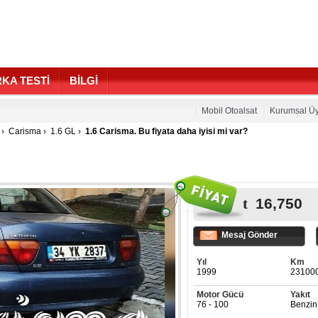
KA TESTİ
BİLGİ
Mobil Otoalsat
Kurumsal Üy
›
Carisma
›
1.6 GL
›
1.6 Carisma. Bu fiyata daha iyisi mi var?
16,750
Mesaj Gönder
Yıl
Km
1999
23100
Motor Gücü
Yakıt
76 - 100
Benzin