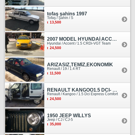
tofaş şahins 1997
Tofaş / Şahin / S
13,500
2007 MODEL HYUNDAİ ACCENT ERA MOTOR YENİ YAPILDI
Hyundai / Accent / 1.5 CRDi-VGT Team
24,500
ARIZASIZ,TEMİZ,EKONOMİK
Renault / 19 / 1.4 RT
11,500
RENAULT KANGOO1.5 DCI- 138 KM
Renault / Kangoo / 1.5 Dci Express Comfort
24,500
1950 JEEP WİLLYS
Jeep / CJ / CJ-5
35,000