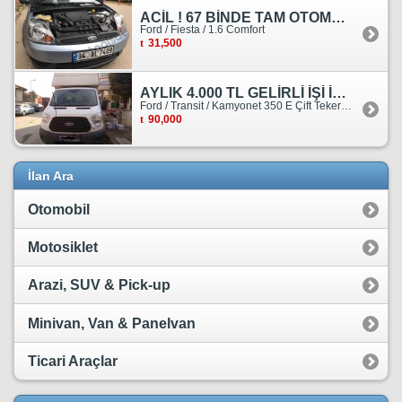
ACİL ! 67 BİNDE TAM OTOMATİK FORD FİESTA
Ford / Fiesta / 1.6 Comfort
31,500
AYLIK 4.000 TL GELİRLİ İŞİ İLE BİRLİKTE SATILIKTIR.
Ford / Transit / Kamyonet 350 E Çift Teker Kasasiz
90,000
İlan Ara
Otomobil
Motosiklet
Arazi, SUV & Pick-up
Minivan, Van & Panelvan
Ticari Araçlar