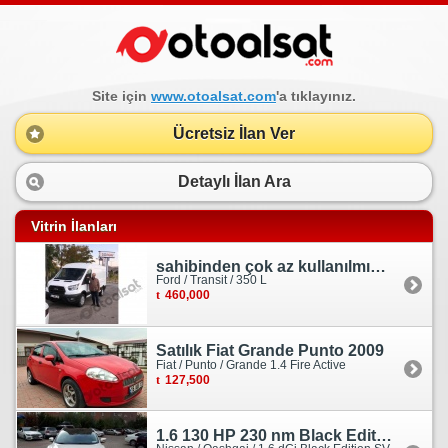
Site için
www.otoalsat.com
'a tıklayınız.
Ücretsiz İlan Ver
Detaylı İlan Ara
Vitrin İlanları
sahibinden çok az kullanılmış orjinal ford transit
Ford / Transit / 350 L
460,000
Satılık Fiat Grande Punto 2009
Fiat / Punto / Grande 1.4 Fire Active
127,500
1.6 130 HP 230 nm Black Edition servis bakımlı