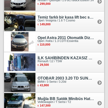
Nissan / Qashqai / 1.6 dCi Black Edition SV
299,000
Temiz farklı bir kasa lift bec sedan görünümlü heçbek
Opel / Insignia / 1.6 T Cosmo
149,000
Opel Astra 2011 Otomatik Dizel Tramersiz Essentia
Opel / Astra / 1.3 CDTI Essentia
110,000
İLK SAHİBİNDEN KAZASIZ HASARSIZ BOYASIZ DEĞİŞENSİZ TAM ORJİNAL RENO
Renault / 12 / TSW
29,500
OTOBAR 2003 3.20 TD SUNROOF DERİ OTOMATİK DİZEL EMSALSİZ
BMW / 3 Serisi / 3.20d
43,900
Muğla BB Satılık Minibüs Hatı Volkswagen Crafter
Volkswagen / T Serisi / T2
147,500