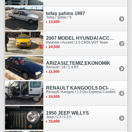
tofaş şahins 1997
Tofaş / Şahin / S
13,500
2007 MODEL HYUNDAİ ACCENT ERA MOTOR YENİ YAPILDI
Hyundai / Accent / 1.5 CRDi-VGT Team
24,500
ARIZASIZ,TEMİZ,EKONOMİK
Renault / 19 / 1.4 RT
11,500
RENAULT KANGOO1.5 DCI- 138 KM
Renault / Kangoo / 1.5 Dci Express Comfort
24,500
1950 JEEP WİLLYS
Jeep / CJ / CJ-5
35,000