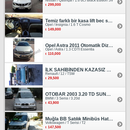
Nissan / Qashqai / 1.6 dCi Black Edition SV
299,000
Temiz farklı bir kasa lift bec sedan görünümlü heçbek
Opel / Insignia / 1.6 T Cosmo
149,000
Opel Astra 2011 Otomatik Dizel Tramersiz Essentia
Opel / Astra / 1.3 CDTI Essentia
110,000
İLK SAHİBİNDEN KAZASIZ HASARSIZ BOYASIZ DEĞİŞENSİZ TAM ORJİNAL RENO
Renault / 12 / TSW
29,500
OTOBAR 2003 3.20 TD SUNROOF DERİ OTOMATİK DİZEL EMSALSİZ
BMW / 3 Serisi / 3.20d
43,900
Muğla BB Satılık Minibüs Hatı Volkswagen Crafter
Volkswagen / T Serisi / T2
147,500