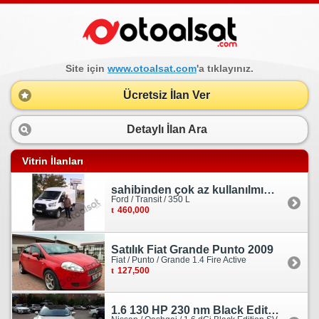
Site için
www.otoalsat.com
'a tıklayınız.
Ücretsiz İlan Ver
Detaylı İlan Ara
Vitrin İlanları
sahibinden çok az kullanılmış orjinal ford transit
Ford / Transit / 350 L
460,000
Satılık Fiat Grande Punto 2009
Fiat / Punto / Grande 1.4 Fire Active
127,500
1.6 130 HP 230 nm Black Edition servis bakımlı