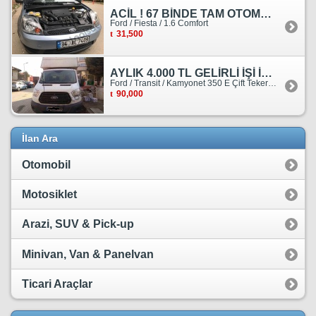
ACİL ! 67 BİNDE TAM OTOMATİK FORD FİESTA
Ford / Fiesta / 1.6 Comfort
31,500
AYLIK 4.000 TL GELİRLİ İŞİ İLE BİRLİKTE SATILIKTIR.
Ford / Transit / Kamyonet 350 E Çift Teker Kasasiz
90,000
İlan Ara
Otomobil
Motosiklet
Arazi, SUV & Pick-up
Minivan, Van & Panelvan
Ticari Araçlar