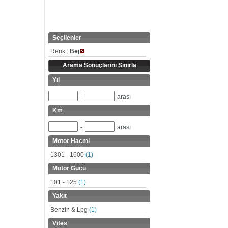
Seçilenler
Renk :
Bej
Arama Sonuçlarını Sınırla
Yıl
-
arası
Km
-
arası
Motor Hacmi
1301 - 1600
(1)
Motor Gücü
101 - 125
(1)
Yakıt
Benzin & Lpg
(1)
Vites