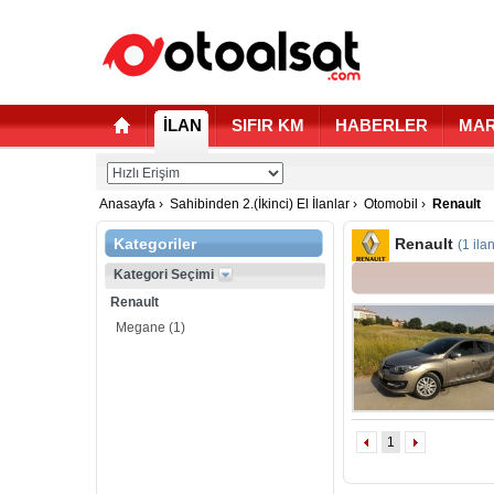
İLAN
SIFIR KM
HABERLER
MAR
Anasayfa
›
Sahibinden 2.(İkinci) El İlanlar
›
Otomobil
›
Renault
Kategoriler
Renault
(1 ila
Kategori Seçimi
Renault
Megane
(1)
1