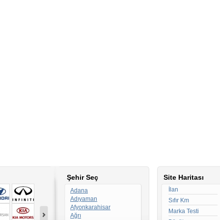
Şehir Seç
Site Haritası
İlan
Adana
Adıyaman
Sıfır Km
Afyonkarahisar
Marka Testi
Ağrı