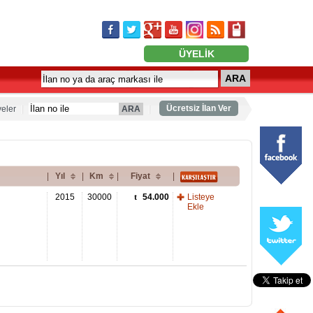
ÜYELİK
ARA
Ücretsiz İlan Ver
eler
ARA
|
Yıl
|
Km
|
Fiyat
|
2015
30000
54.000
Listeye
Ekle