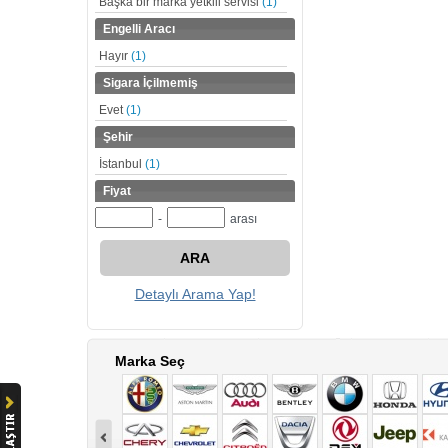
Başka bir marka yetkili servisi
(1)
Engelli Aracı
Hayır
(1)
Sigara İçilmemiş
Evet
(1)
Şehir
İstanbul
(1)
Fiyat
-
arası
ARA
Detaylı Arama Yap!
Marka Seç