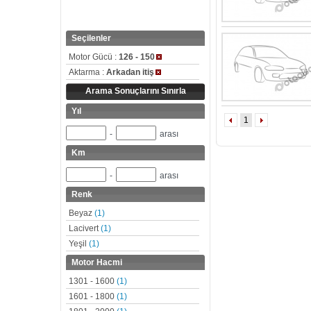
Seçilenler
Motor Gücü :
126 - 150
Aktarma :
Arkadan itiş
Arama Sonuçlarını Sınırla
Yıl
1
-
arası
Km
-
arası
Renk
Beyaz
(1)
Lacivert
(1)
Yeşil
(1)
Motor Hacmi
1301 - 1600
(1)
1601 - 1800
(1)