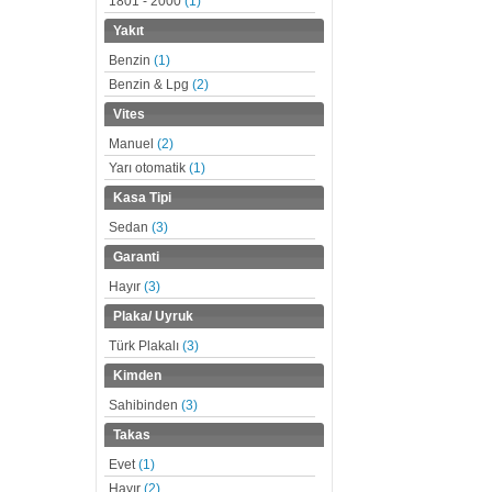
1801 - 2000
(1)
Yakıt
Benzin
(1)
Benzin & Lpg
(2)
Vites
Manuel
(2)
Yarı otomatik
(1)
Kasa Tipi
Sedan
(3)
Garanti
Hayır
(3)
Plaka/ Uyruk
Türk Plakalı
(3)
Kimden
Sahibinden
(3)
Takas
Evet
(1)
Hayır
(2)