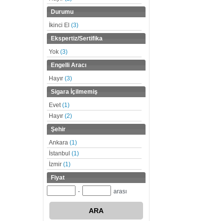
Durumu
İkinci El
(3)
Ekspertiz/Sertifika
Yok
(3)
Engelli Aracı
Hayır
(3)
Sigara İçilmemiş
Evet
(1)
Hayır
(2)
Şehir
Ankara
(1)
İstanbul
(1)
İzmir
(1)
Fiyat
-
arası
ARA