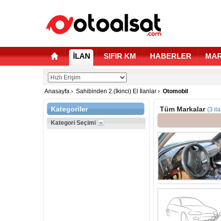
İLAN
SIFIR KM
HABERLER
MAR
Anasayfa
›
Sahibinden 2.(İkinci) El İlanlar
›
Otomobil
Kategoriler
Tüm Markalar
(3 il
Kategori Seçimi