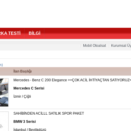
KA TESTİ
BİLGİ
Mobil Otoalsat
Kurumsal Üy
an)
İlan Başlığı
Mercedes - Benz C 200 Elegance >>ÇOK ACİL İHTİYAÇTAN SATIYORUZ<<
Mercedes C Serisi
İzmir / Çiğli
SAHİBİNDEN ACİLLL SATILIK SPOR PAKET
BMW 3 Serisi
İstanbul / Beylikdüzü