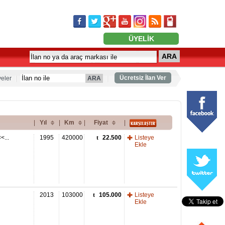
ÜYELİK
ARA
Ücretsiz İlan Ver
eler
ARA
|
Yıl
|
Km
|
Fiyat
|
...
1995
420000
22.500
Listeye
Ekle
2013
103000
105.000
Listeye
Ekle