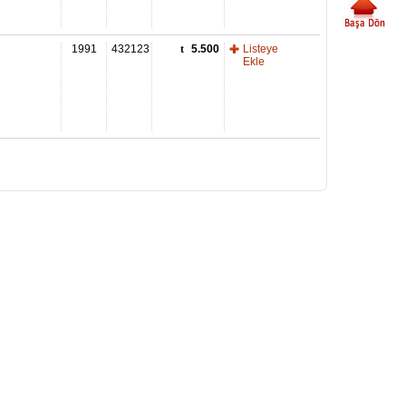
1991
432123
5.500
Listeye
Ekle