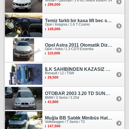
Nissan / Qashqai / 1.6 dCi Black Edition SV
299,000
Temiz farklı bir kasa lift bec sedan görünümlü heçbek
Opel / Insignia / 1.6 T Cosmo
149,000
Opel Astra 2011 Otomatik Dizel Tramersiz Essentia
Opel / Astra / 1.3 CDTI Essentia
110,000
İLK SAHİBİNDEN KAZASIZ HASARSIZ BOYASIZ DEĞİŞENSİZ TAM ORJİNAL RENO
Renault / 12 / TSW
29,500
OTOBAR 2003 3.20 TD SUNROOF DERİ OTOMATİK DİZEL EMSALSİZ
BMW / 3 Serisi / 3.20d
43,900
Muğla BB Satılık Minibüs Hatı Volkswagen Crafter
Volkswagen / T Serisi / T2
147,500