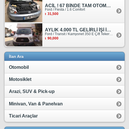
ACİL ! 67 BİNDE TAM OTOMATİK FORD FİESTA
Ford / Fiesta / 1.6 Comfort
31,500
AYLIK 4.000 TL GELİRLİ İŞİ İLE BİRLİKTE SATILIKTIR.
Ford / Transit / Kamyonet 350 E Çift Teker Kasasiz
90,000
İlan Ara
Otomobil
Motosiklet
Arazi, SUV & Pick-up
Minivan, Van & Panelvan
Ticari Araçlar