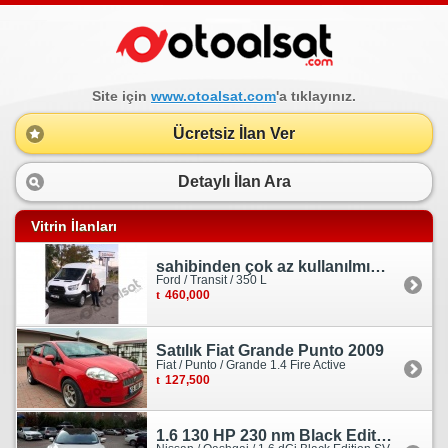
Site için
www.otoalsat.com
'a tıklayınız.
Ücretsiz İlan Ver
Detaylı İlan Ara
Vitrin İlanları
sahibinden çok az kullanılmış orjinal ford transit
Ford / Transit / 350 L
460,000
Satılık Fiat Grande Punto 2009
Fiat / Punto / Grande 1.4 Fire Active
127,500
1.6 130 HP 230 nm Black Edition servis bakımlı