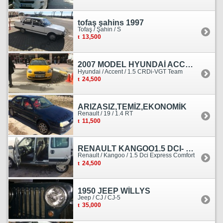
tofaş şahins 1997
Tofaş / Şahin / S
13,500
2007 MODEL HYUNDAİ ACCENT ERA MOTOR YENİ YAPILDI
Hyundai / Accent / 1.5 CRDi-VGT Team
24,500
ARIZASIZ,TEMİZ,EKONOMİK
Renault / 19 / 1.4 RT
11,500
RENAULT KANGOO1.5 DCI- 138 KM
Renault / Kangoo / 1.5 Dci Express Comfort
24,500
1950 JEEP WİLLYS
Jeep / CJ / CJ-5
35,000