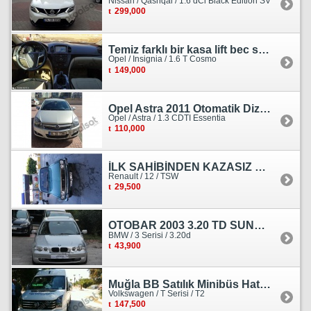
Nissan / Qashqai / 1.6 dCi Black Edition SV
299,000
Temiz farklı bir kasa lift bec sedan görünümlü heçbek
Opel / Insignia / 1.6 T Cosmo
149,000
Opel Astra 2011 Otomatik Dizel Tramersiz Essentia
Opel / Astra / 1.3 CDTI Essentia
110,000
İLK SAHİBİNDEN KAZASIZ HASARSIZ BOYASIZ DEĞİŞENSİZ TAM ORJİNAL RENO
Renault / 12 / TSW
29,500
OTOBAR 2003 3.20 TD SUNROOF DERİ OTOMATİK DİZEL EMSALSİZ
BMW / 3 Serisi / 3.20d
43,900
Muğla BB Satılık Minibüs Hatı Volkswagen Crafter
Volkswagen / T Serisi / T2
147,500