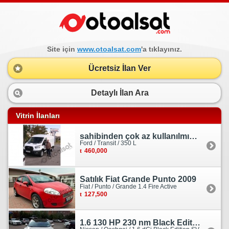
Site için
www.otoalsat.com
'a tıklayınız.
Ücretsiz İlan Ver
Detaylı İlan Ara
Vitrin İlanları
sahibinden çok az kullanılmış orjinal ford transit
Ford / Transit / 350 L
460,000
Satılık Fiat Grande Punto 2009
Fiat / Punto / Grande 1.4 Fire Active
127,500
1.6 130 HP 230 nm Black Edition servis bakımlı