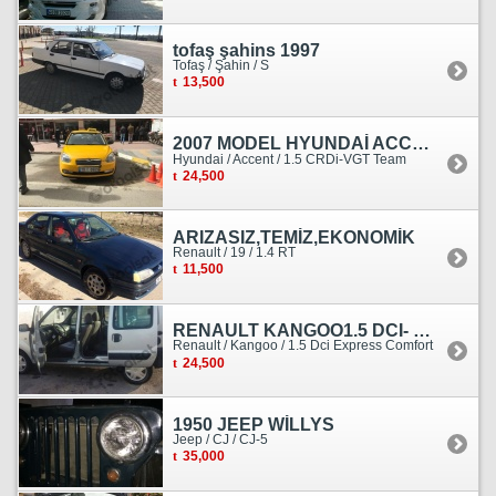
tofaş şahins 1997
Tofaş / Şahin / S
13,500
2007 MODEL HYUNDAİ ACCENT ERA MOTOR YENİ YAPILDI
Hyundai / Accent / 1.5 CRDi-VGT Team
24,500
ARIZASIZ,TEMİZ,EKONOMİK
Renault / 19 / 1.4 RT
11,500
RENAULT KANGOO1.5 DCI- 138 KM
Renault / Kangoo / 1.5 Dci Express Comfort
24,500
1950 JEEP WİLLYS
Jeep / CJ / CJ-5
35,000