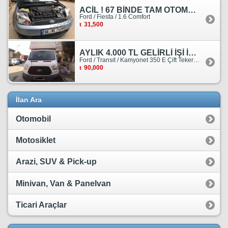
ACİL ! 67 BİNDE TAM OTOMATİK FORD FİESTA
Ford / Fiesta / 1.6 Comfort
31,500
AYLIK 4.000 TL GELİRLİ İŞİ İLE BİRLİKTE SATILIKTIR.
Ford / Transit / Kamyonet 350 E Çift Teker Kasasiz
90,000
İlan Ara
Otomobil
Motosiklet
Arazi, SUV & Pick-up
Minivan, Van & Panelvan
Ticari Araçlar