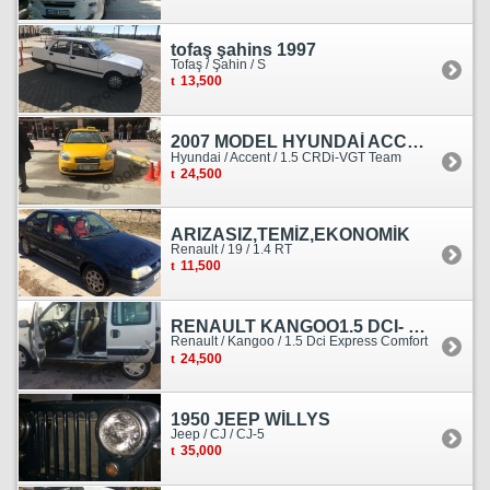
tofaş şahins 1997
Tofaş / Şahin / S
13,500
2007 MODEL HYUNDAİ ACCENT ERA MOTOR YENİ YAPILDI
Hyundai / Accent / 1.5 CRDi-VGT Team
24,500
ARIZASIZ,TEMİZ,EKONOMİK
Renault / 19 / 1.4 RT
11,500
RENAULT KANGOO1.5 DCI- 138 KM
Renault / Kangoo / 1.5 Dci Express Comfort
24,500
1950 JEEP WİLLYS
Jeep / CJ / CJ-5
35,000