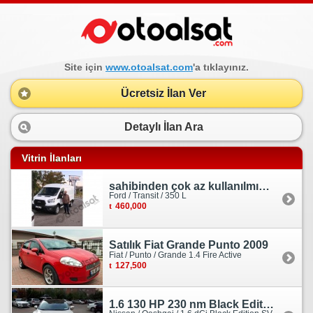
Site için
www.otoalsat.com
'a tıklayınız.
Ücretsiz İlan Ver
Detaylı İlan Ara
Vitrin İlanları
sahibinden çok az kullanılmış orjinal ford transit
Ford / Transit / 350 L
460,000
Satılık Fiat Grande Punto 2009
Fiat / Punto / Grande 1.4 Fire Active
127,500
1.6 130 HP 230 nm Black Edition servis bakımlı