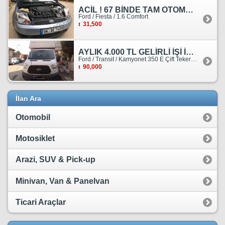
ACİL ! 67 BİNDE TAM OTOMATİK FORD FİESTA
Ford / Fiesta / 1.6 Comfort
31,500
AYLIK 4.000 TL GELİRLİ İŞİ İLE BİRLİKTE SATILIKTIR.
Ford / Transit / Kamyonet 350 E Çift Teker Kasasiz
90,000
İlan Ara
Otomobil
Motosiklet
Arazi, SUV & Pick-up
Minivan, Van & Panelvan
Ticari Araçlar