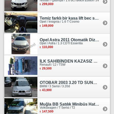
Nissan / Qashqai / 1.6 dCi Black Edition SV
299,000
Temiz farklı bir kasa lift bec sedan görünümlü heçbek
Opel / Insignia / 1.6 T Cosmo
149,000
Opel Astra 2011 Otomatik Dizel Tramersiz Essentia
Opel / Astra / 1.3 CDTI Essentia
110,000
İLK SAHİBİNDEN KAZASIZ HASARSIZ BOYASIZ DEĞİŞENSİZ TAM ORJİNAL RENO
Renault / 12 / TSW
29,500
OTOBAR 2003 3.20 TD SUNROOF DERİ OTOMATİK DİZEL EMSALSİZ
BMW / 3 Serisi / 3.20d
43,900
Muğla BB Satılık Minibüs Hatı Volkswagen Crafter
Volkswagen / T Serisi / T2
147,500