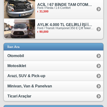
ACİL ! 67 BİNDE TAM OTOMATİK FORD FİESTA
Ford / Fiesta / 1.6 Comfort
31,500
AYLIK 4.000 TL GELİRLİ İŞİ İLE BİRLİKTE SATILIKTIR.
Ford / Transit / Kamyonet 350 E Çift Teker Kasasiz
90,000
İlan Ara
Otomobil
Motosiklet
Arazi, SUV & Pick-up
Minivan, Van & Panelvan
Ticari Araçlar