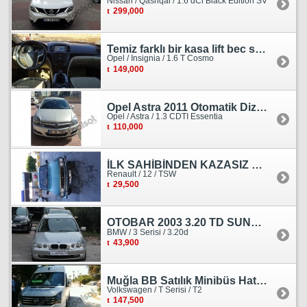
Nissan / Qashqai / 1.6 dCi Black Edition SV
299,000
Temiz farklı bir kasa lift bec sedan görünümlü heçbek
Opel / Insignia / 1.6 T Cosmo
149,000
Opel Astra 2011 Otomatik Dizel Tramersiz Essentia
Opel / Astra / 1.3 CDTI Essentia
110,000
İLK SAHİBİNDEN KAZASIZ HASARSIZ BOYASIZ DEĞİŞENSİZ TAM ORJİNAL RENO
Renault / 12 / TSW
29,500
OTOBAR 2003 3.20 TD SUNROOF DERİ OTOMATİK DİZEL EMSALSİZ
BMW / 3 Serisi / 3.20d
43,900
Muğla BB Satılık Minibüs Hatı Volkswagen Crafter
Volkswagen / T Serisi / T2
147,500