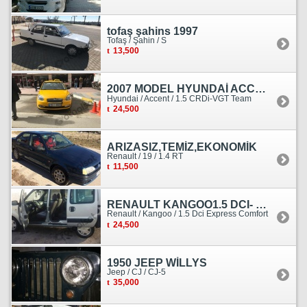
tofaş şahins 1997
Tofaş / Şahin / S
13,500
2007 MODEL HYUNDAİ ACCENT ERA MOTOR YENİ YAPILDI
Hyundai / Accent / 1.5 CRDi-VGT Team
24,500
ARIZASIZ,TEMİZ,EKONOMİK
Renault / 19 / 1.4 RT
11,500
RENAULT KANGOO1.5 DCI- 138 KM
Renault / Kangoo / 1.5 Dci Express Comfort
24,500
1950 JEEP WİLLYS
Jeep / CJ / CJ-5
35,000