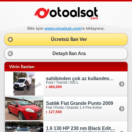
Site için
www.otoalsat.com
'a tıklayınız.
Ücretsiz İlan Ver
Detaylı İlan Ara
Vitrin İlanları
sahibinden çok az kullanılmış orjinal ford transit
Ford / Transit / 350 L
460,000
Satılık Fiat Grande Punto 2009
Fiat / Punto / Grande 1.4 Fire Active
127,500
1.6 130 HP 230 nm Black Edition servis bakımlı