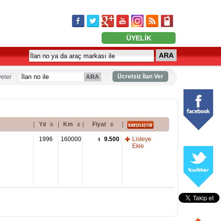
ÜYELİK
ARA
Ücretsiz İlan Ver
eler
ARA
|
Yıl
|
Km
|
Fiyat
|
1996
160000
9.500
Listeye
Ekle