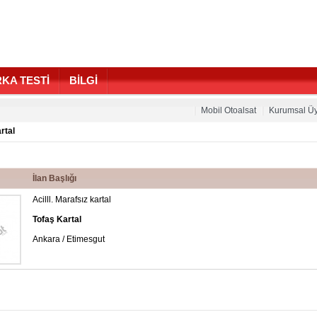
KA TESTİ
BİLGİ
Mobil Otoalsat
Kurumsal Üy
rtal
İlan Başlığı
Acilll. Marafsız kartal
Tofaş Kartal
Ankara / Etimesgut