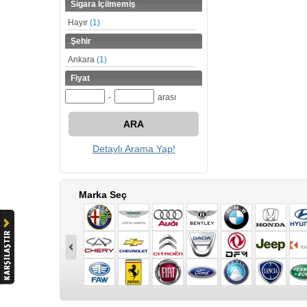
Sigara İçilmemiş
Hayır
(1)
Şehir
Ankara
(1)
Fiyat
-
arası
ARA
Detaylı Arama Yap!
Marka Seç