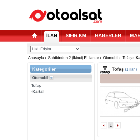
İLAN
SIFIR KM
HABERLER
MAR
Anasayfa
›
Sahibinden 2.(İkinci) El İlanlar
›
Otomobil
›
Tofaş
›
Ka
Kategoriler
Tofaş
(1 ilan)
Otomobil
Tofaş
-Kartal
1