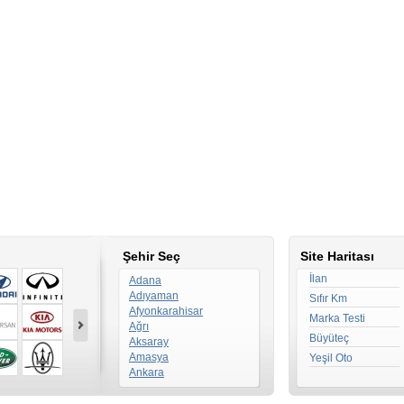
Şehir Seç
Site Haritası
İlan
Adana
Adıyaman
Sıfır Km
Afyonkarahisar
Marka Testi
Ağrı
Büyüteç
Aksaray
Amasya
Yeşil Oto
Ankara
Antalya
Ardahan