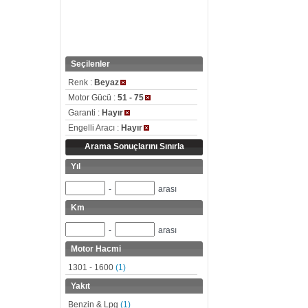
Seçilenler
Renk :
Beyaz
Motor Gücü :
51 - 75
Garanti :
Hayır
Engelli Aracı :
Hayır
Arama Sonuçlarını Sınırla
Yıl
-
arası
Km
-
arası
Motor Hacmi
1301 - 1600
(1)
Yakıt
Benzin & Lpg
(1)