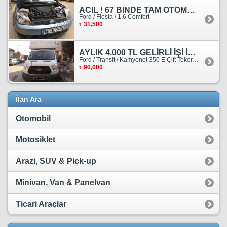
ACİL ! 67 BİNDE TAM OTOMATİK FORD FİESTA
Ford / Fiesta / 1.6 Comfort
31,500
AYLIK 4.000 TL GELİRLİ İŞİ İLE BİRLİKTE SATILIKTIR.
Ford / Transit / Kamyonet 350 E Çift Teker Kasasiz
90,000
İlan Ara
Otomobil
Motosiklet
Arazi, SUV & Pick-up
Minivan, Van & Panelvan
Ticari Araçlar