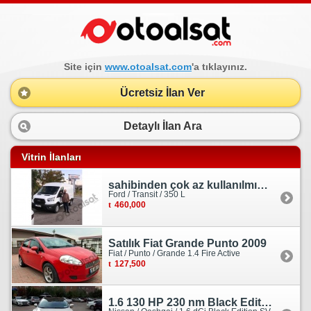
Site için
www.otoalsat.com
'a tıklayınız.
Ücretsiz İlan Ver
Detaylı İlan Ara
Vitrin İlanları
sahibinden çok az kullanılmış orjinal ford transit
Ford / Transit / 350 L
460,000
Satılık Fiat Grande Punto 2009
Fiat / Punto / Grande 1.4 Fire Active
127,500
1.6 130 HP 230 nm Black Edition servis bakımlı