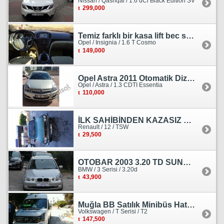
Nissan / Qashqai / 1.6 dCi Black Edition SV
299,000
Temiz farklı bir kasa lift bec sedan görünümlü heçbek
Opel / Insignia / 1.6 T Cosmo
149,000
Opel Astra 2011 Otomatik Dizel Tramersiz Essentia
Opel / Astra / 1.3 CDTI Essentia
110,000
İLK SAHİBİNDEN KAZASIZ HASARSIZ BOYASIZ DEĞİŞENSİZ TAM ORJİNAL RENO
Renault / 12 / TSW
29,500
OTOBAR 2003 3.20 TD SUNROOF DERİ OTOMATİK DİZEL EMSALSİZ
BMW / 3 Serisi / 3.20d
43,900
Muğla BB Satılık Minibüs Hatı Volkswagen Crafter
Volkswagen / T Serisi / T2
147,500