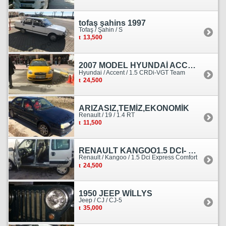
tofaş şahins 1997
Tofaş / Şahin / S
13,500
2007 MODEL HYUNDAİ ACCENT ERA MOTOR YENİ YAPILDI
Hyundai / Accent / 1.5 CRDi-VGT Team
24,500
ARIZASIZ,TEMİZ,EKONOMİK
Renault / 19 / 1.4 RT
11,500
RENAULT KANGOO1.5 DCI- 138 KM
Renault / Kangoo / 1.5 Dci Express Comfort
24,500
1950 JEEP WİLLYS
Jeep / CJ / CJ-5
35,000