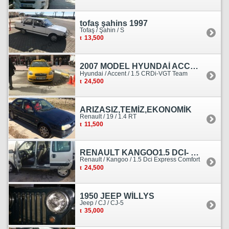
tofaş şahins 1997
Tofaş / Şahin / S
13,500
2007 MODEL HYUNDAİ ACCENT ERA MOTOR YENİ YAPILDI
Hyundai / Accent / 1.5 CRDi-VGT Team
24,500
ARIZASIZ,TEMİZ,EKONOMİK
Renault / 19 / 1.4 RT
11,500
RENAULT KANGOO1.5 DCI- 138 KM
Renault / Kangoo / 1.5 Dci Express Comfort
24,500
1950 JEEP WİLLYS
Jeep / CJ / CJ-5
35,000