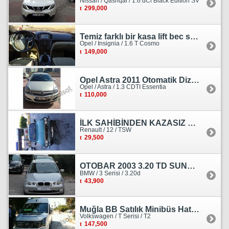
Nissan / Qashqai / 1.6 dCi Black Edition SV
299,000
Temiz farklı bir kasa lift bec sedan görünümlü heçbek
Opel / Insignia / 1.6 T Cosmo
149,000
Opel Astra 2011 Otomatik Dizel Tramersiz Essentia
Opel / Astra / 1.3 CDTI Essentia
110,000
İLK SAHİBİNDEN KAZASIZ HASARSIZ BOYASIZ DEĞİŞENSİZ TAM ORJİNAL RENO
Renault / 12 / TSW
29,500
OTOBAR 2003 3.20 TD SUNROOF DERİ OTOMATİK DİZEL EMSALSİZ
BMW / 3 Serisi / 3.20d
43,900
Muğla BB Satılık Minibüs Hatı Volkswagen Crafter
Volkswagen / T Serisi / T2
147,500