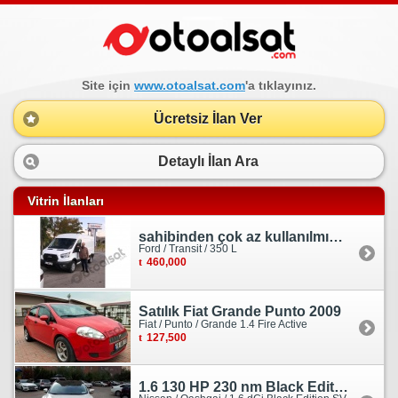
Site için
www.otoalsat.com
'a tıklayınız.
Ücretsiz İlan Ver
Detaylı İlan Ara
Vitrin İlanları
sahibinden çok az kullanılmış orjinal ford transit
Ford / Transit / 350 L
460,000
Satılık Fiat Grande Punto 2009
Fiat / Punto / Grande 1.4 Fire Active
127,500
1.6 130 HP 230 nm Black Edition servis bakımlı