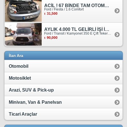
ACİL ! 67 BİNDE TAM OTOMATİK FORD FİESTA
Ford / Fiesta / 1.6 Comfort
31,500
AYLIK 4.000 TL GELİRLİ İŞİ İLE BİRLİKTE SATILIKTIR.
Ford / Transit / Kamyonet 350 E Çift Teker Kasasiz
90,000
İlan Ara
Otomobil
Motosiklet
Arazi, SUV & Pick-up
Minivan, Van & Panelvan
Ticari Araçlar