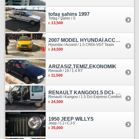
tofaş şahins 1997
Tofaş / Şahin / S
13,500
2007 MODEL HYUNDAİ ACCENT ERA MOTOR YENİ YAPILDI
Hyundai / Accent / 1.5 CRDi-VGT Team
24,500
ARIZASIZ,TEMİZ,EKONOMİK
Renault / 19 / 1.4 RT
11,500
RENAULT KANGOO1.5 DCI- 138 KM
Renault / Kangoo / 1.5 Dci Express Comfort
24,500
1950 JEEP WİLLYS
Jeep / CJ / CJ-5
35,000