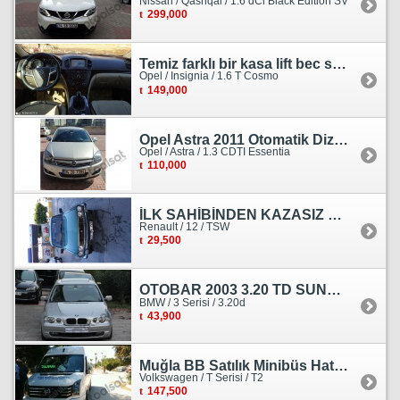
Nissan / Qashqai / 1.6 dCi Black Edition SV
299,000
Temiz farklı bir kasa lift bec sedan görünümlü heçbek
Opel / Insignia / 1.6 T Cosmo
149,000
Opel Astra 2011 Otomatik Dizel Tramersiz Essentia
Opel / Astra / 1.3 CDTI Essentia
110,000
İLK SAHİBİNDEN KAZASIZ HASARSIZ BOYASIZ DEĞİŞENSİZ TAM ORJİNAL RENO
Renault / 12 / TSW
29,500
OTOBAR 2003 3.20 TD SUNROOF DERİ OTOMATİK DİZEL EMSALSİZ
BMW / 3 Serisi / 3.20d
43,900
Muğla BB Satılık Minibüs Hatı Volkswagen Crafter
Volkswagen / T Serisi / T2
147,500