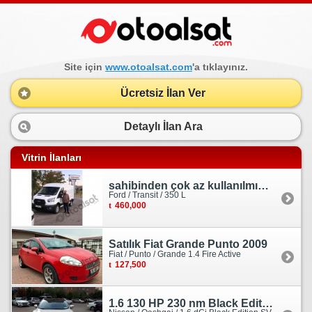
Site için
www.otoalsat.com
'a tıklayınız.
Ücretsiz İlan Ver
Detaylı İlan Ara
Vitrin İlanları
sahibinden çok az kullanılmış orjinal ford transit
Ford / Transit / 350 L
460,000
Satılık Fiat Grande Punto 2009
Fiat / Punto / Grande 1.4 Fire Active
127,500
1.6 130 HP 230 nm Black Edition servis bakımlı