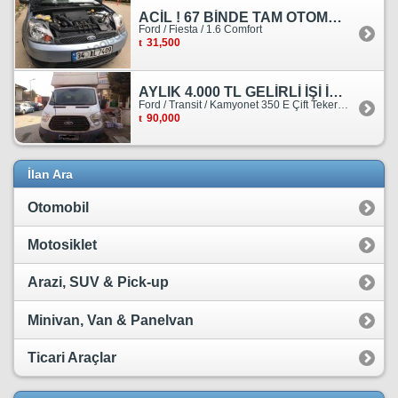
ACİL ! 67 BİNDE TAM OTOMATİK FORD FİESTA
Ford / Fiesta / 1.6 Comfort
31,500
AYLIK 4.000 TL GELİRLİ İŞİ İLE BİRLİKTE SATILIKTIR.
Ford / Transit / Kamyonet 350 E Çift Teker Kasasiz
90,000
İlan Ara
Otomobil
Motosiklet
Arazi, SUV & Pick-up
Minivan, Van & Panelvan
Ticari Araçlar