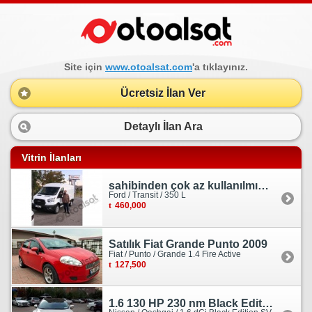
Site için
www.otoalsat.com
'a tıklayınız.
Ücretsiz İlan Ver
Detaylı İlan Ara
Vitrin İlanları
sahibinden çok az kullanılmış orjinal ford transit
Ford / Transit / 350 L
460,000
Satılık Fiat Grande Punto 2009
Fiat / Punto / Grande 1.4 Fire Active
127,500
1.6 130 HP 230 nm Black Edition servis bakımlı