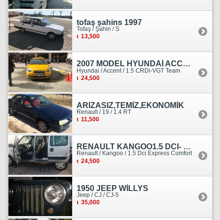
tofaş şahins 1997
Tofaş / Şahin / S
13,500
2007 MODEL HYUNDAİ ACCENT ERA MOTOR YENİ YAPILDI
Hyundai / Accent / 1.5 CRDi-VGT Team
24,500
ARIZASIZ,TEMİZ,EKONOMİK
Renault / 19 / 1.4 RT
11,500
RENAULT KANGOO1.5 DCI- 138 KM
Renault / Kangoo / 1.5 Dci Express Comfort
24,500
1950 JEEP WİLLYS
Jeep / CJ / CJ-5
35,000