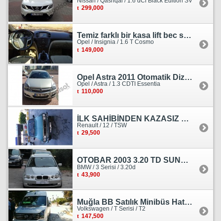
Nissan / Qashqai / 1.6 dCi Black Edition SV
299,000
Temiz farklı bir kasa lift bec sedan görünümlü heçbek
Opel / Insignia / 1.6 T Cosmo
149,000
Opel Astra 2011 Otomatik Dizel Tramersiz Essentia
Opel / Astra / 1.3 CDTI Essentia
110,000
İLK SAHİBİNDEN KAZASIZ HASARSIZ BOYASIZ DEĞİŞENSİZ TAM ORJİNAL RENO
Renault / 12 / TSW
29,500
OTOBAR 2003 3.20 TD SUNROOF DERİ OTOMATİK DİZEL EMSALSİZ
BMW / 3 Serisi / 3.20d
43,900
Muğla BB Satılık Minibüs Hatı Volkswagen Crafter
Volkswagen / T Serisi / T2
147,500