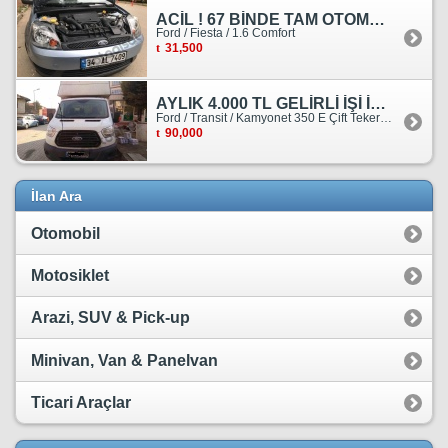
ACİL ! 67 BİNDE TAM OTOMATİK FORD FİESTA
Ford / Fiesta / 1.6 Comfort
31,500
AYLIK 4.000 TL GELİRLİ İŞİ İLE BİRLİKTE SATILIKTIR.
Ford / Transit / Kamyonet 350 E Çift Teker Kasasiz
90,000
İlan Ara
Otomobil
Motosiklet
Arazi, SUV & Pick-up
Minivan, Van & Panelvan
Ticari Araçlar