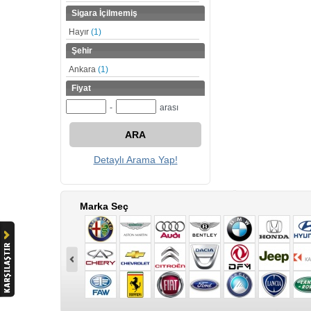
Sigara İçilmemiş
Hayır
(1)
Şehir
Ankara
(1)
Fiyat
-
arası
ARA
Detaylı Arama Yap!
Marka Seç