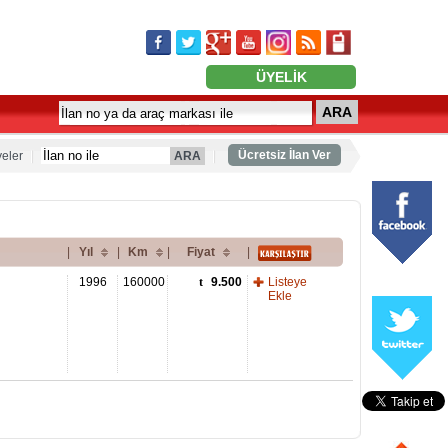
ÜYELİK
ARA
Ücretsiz İlan Ver
eler
ARA
|
Yıl
|
Km
|
Fiyat
|
1996
160000
9.500
Listeye
Ekle