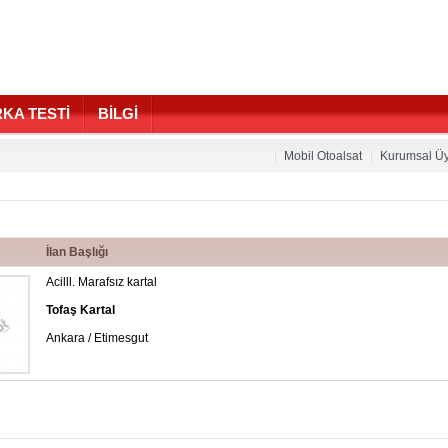
KA TESTİ
BİLGİ
Mobil Otoalsat
Kurumsal Üy
İlan Başlığı
Acilll. Marafsız kartal
Tofaş Kartal
Ankara / Etimesgut