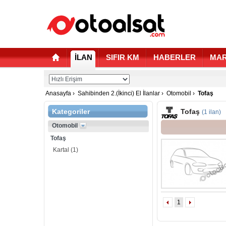
İLAN
SIFIR KM
HABERLER
MAR
Anasayfa
›
Sahibinden 2.(İkinci) El İlanlar
›
Otomobil
›
Tofaş
Kategoriler
Tofaş
(1 ilan)
Otomobil
Tofaş
Kartal
(1)
1