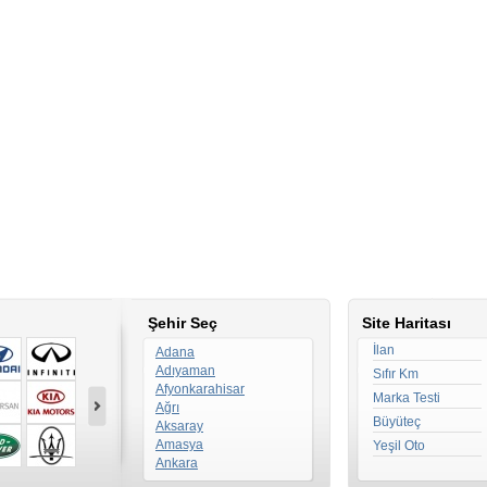
Şehir Seç
Site Haritası
İlan
Adana
Adıyaman
Sıfır Km
Afyonkarahisar
Marka Testi
Ağrı
Büyüteç
Aksaray
Amasya
Yeşil Oto
Ankara
Antalya