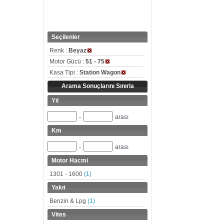
Seçilenler
Renk :
Beyaz
Motor Gücü :
51 - 75
Kasa Tipi :
Station Wagon
Arama Sonuçlarını Sınırla
Yıl
-
arası
Km
-
arası
Motor Hacmi
1301 - 1600
(1)
Yakıt
Benzin & Lpg
(1)
Vites