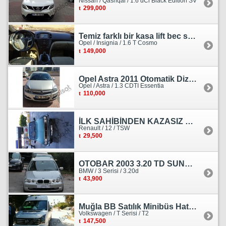
Nissan / Qashqai / 1.6 dCi Black Edition SV
299,000
Temiz farklı bir kasa lift bec sedan görünümlü heçbek
Opel / Insignia / 1.6 T Cosmo
149,000
Opel Astra 2011 Otomatik Dizel Tramersiz Essentia
Opel / Astra / 1.3 CDTI Essentia
110,000
İLK SAHİBİNDEN KAZASIZ HASARSIZ BOYASIZ DEĞİŞENSİZ TAM ORJİNAL RENO
Renault / 12 / TSW
29,500
OTOBAR 2003 3.20 TD SUNROOF DERİ OTOMATİK DİZEL EMSALSİZ
BMW / 3 Serisi / 3.20d
43,900
Muğla BB Satılık Minibüs Hatı Volkswagen Crafter
Volkswagen / T Serisi / T2
147,500