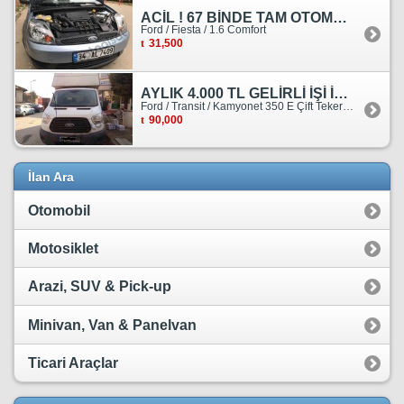
ACİL ! 67 BİNDE TAM OTOMATİK FORD FİESTA
Ford / Fiesta / 1.6 Comfort
31,500
AYLIK 4.000 TL GELİRLİ İŞİ İLE BİRLİKTE SATILIKTIR.
Ford / Transit / Kamyonet 350 E Çift Teker Kasasiz
90,000
İlan Ara
Otomobil
Motosiklet
Arazi, SUV & Pick-up
Minivan, Van & Panelvan
Ticari Araçlar