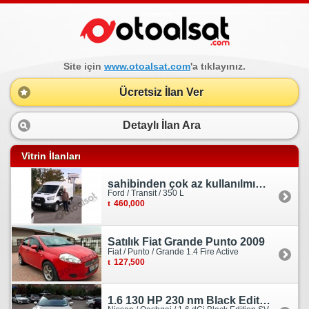
Site için
www.otoalsat.com
'a tıklayınız.
Ücretsiz İlan Ver
Detaylı İlan Ara
Vitrin İlanları
sahibinden çok az kullanılmış orjinal ford transit
Ford / Transit / 350 L
460,000
Satılık Fiat Grande Punto 2009
Fiat / Punto / Grande 1.4 Fire Active
127,500
1.6 130 HP 230 nm Black Edition servis bakımlı