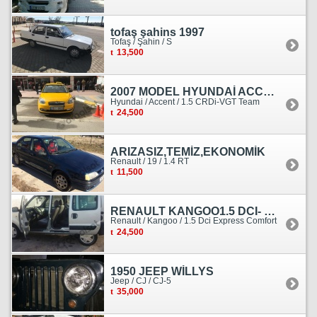
tofaş şahins 1997
Tofaş / Şahin / S
13,500
2007 MODEL HYUNDAİ ACCENT ERA MOTOR YENİ YAPILDI
Hyundai / Accent / 1.5 CRDi-VGT Team
24,500
ARIZASIZ,TEMİZ,EKONOMİK
Renault / 19 / 1.4 RT
11,500
RENAULT KANGOO1.5 DCI- 138 KM
Renault / Kangoo / 1.5 Dci Express Comfort
24,500
1950 JEEP WİLLYS
Jeep / CJ / CJ-5
35,000