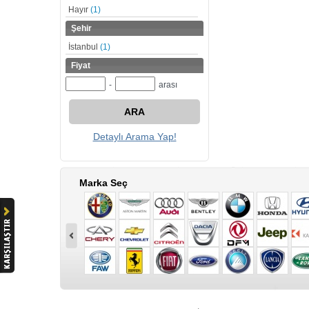
Hayır
(1)
Şehir
İstanbul
(1)
Fiyat
-
arası
ARA
Detaylı Arama Yap!
Marka Seç