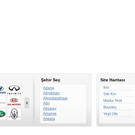
Şehir Seç
Site Haritası
İlan
Adana
Adıyaman
Sıfır Km
Afyonkarahisar
Marka Testi
Ağrı
Büyüteç
Aksaray
Amasya
Yeşil Oto
Ankara
Antalya
Ardahan
Artvin