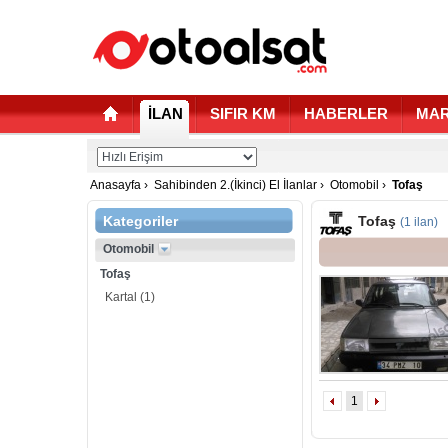
İLAN
SIFIR KM
HABERLER
MAR
Anasayfa
›
Sahibinden 2.(İkinci) El İlanlar
›
Otomobil
›
Tofaş
Kategoriler
Tofaş
(1 ilan)
Otomobil
Tofaş
Kartal
(1)
1