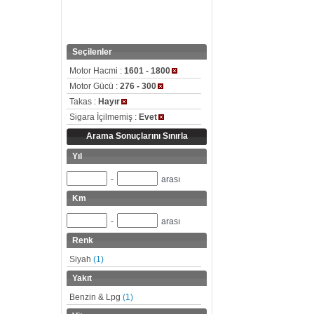
Seçilenler
Motor Hacmi :
1601 - 1800
Motor Gücü :
276 - 300
Takas :
Hayır
Sigara İçilmemiş :
Evet
Arama Sonuçlarını Sınırla
Yıl
-
arası
Km
-
arası
Renk
Siyah
(1)
Yakıt
Benzin & Lpg
(1)