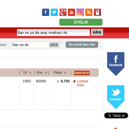
ÜYELİK
ARA
Ücretsiz İlan Ver
eler
ARA
|
Yıl
|
Km
|
Fiyat
|
1993
60000
6.750
Listeye
Ekle