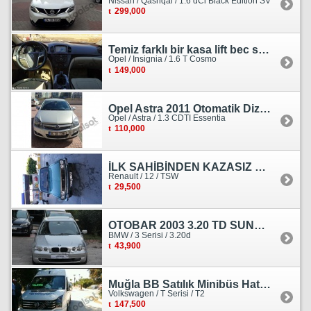
Nissan / Qashqai / 1.6 dCi Black Edition SV
299,000
Temiz farklı bir kasa lift bec sedan görünümlü heçbek
Opel / Insignia / 1.6 T Cosmo
149,000
Opel Astra 2011 Otomatik Dizel Tramersiz Essentia
Opel / Astra / 1.3 CDTI Essentia
110,000
İLK SAHİBİNDEN KAZASIZ HASARSIZ BOYASIZ DEĞİŞENSİZ TAM ORJİNAL RENO
Renault / 12 / TSW
29,500
OTOBAR 2003 3.20 TD SUNROOF DERİ OTOMATİK DİZEL EMSALSİZ
BMW / 3 Serisi / 3.20d
43,900
Muğla BB Satılık Minibüs Hatı Volkswagen Crafter
Volkswagen / T Serisi / T2
147,500