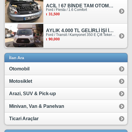
ACİL ! 67 BİNDE TAM OTOMATİK FORD FİESTA
Ford / Fiesta / 1.6 Comfort
31,500
AYLIK 4.000 TL GELİRLİ İŞİ İLE BİRLİKTE SATILIKTIR.
Ford / Transit / Kamyonet 350 E Çift Teker Kasasiz
90,000
İlan Ara
Otomobil
Motosiklet
Arazi, SUV & Pick-up
Minivan, Van & Panelvan
Ticari Araçlar