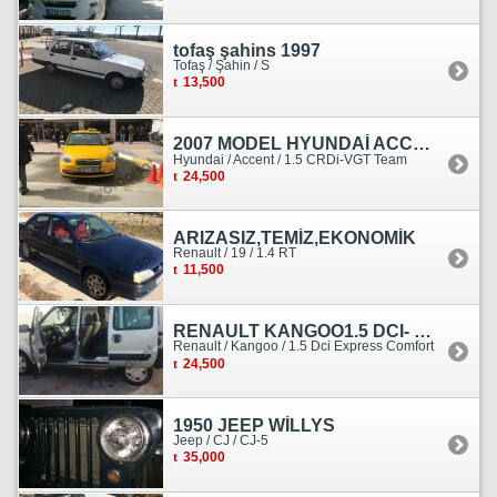
tofaş şahins 1997
Tofaş / Şahin / S
13,500
2007 MODEL HYUNDAİ ACCENT ERA MOTOR YENİ YAPILDI
Hyundai / Accent / 1.5 CRDi-VGT Team
24,500
ARIZASIZ,TEMİZ,EKONOMİK
Renault / 19 / 1.4 RT
11,500
RENAULT KANGOO1.5 DCI- 138 KM
Renault / Kangoo / 1.5 Dci Express Comfort
24,500
1950 JEEP WİLLYS
Jeep / CJ / CJ-5
35,000