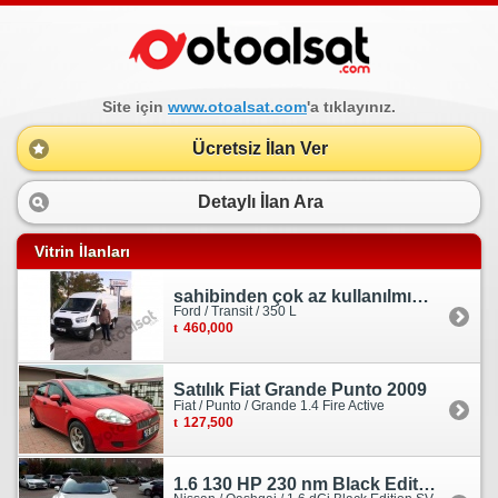
Site için
www.otoalsat.com
'a tıklayınız.
Ücretsiz İlan Ver
Detaylı İlan Ara
Vitrin İlanları
sahibinden çok az kullanılmış orjinal ford transit
Ford / Transit / 350 L
460,000
Satılık Fiat Grande Punto 2009
Fiat / Punto / Grande 1.4 Fire Active
127,500
1.6 130 HP 230 nm Black Edition servis bakımlı