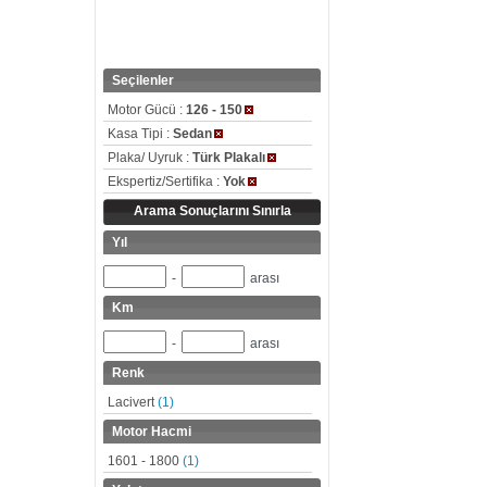
Seçilenler
Motor Gücü :
126 - 150
Kasa Tipi :
Sedan
Plaka/ Uyruk :
Türk Plakalı
Ekspertiz/Sertifika :
Yok
Arama Sonuçlarını Sınırla
Yıl
-
arası
Km
-
arası
Renk
Lacivert
(1)
Motor Hacmi
1601 - 1800
(1)