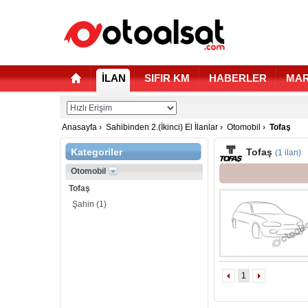
İLAN
SIFIR KM
HABERLER
MAR
Anasayfa
›
Sahibinden 2.(İkinci) El İlanlar
›
Otomobil
›
Tofaş
Kategoriler
Tofaş
(1 ilan)
Otomobil
Tofaş
Şahin
(1)
1