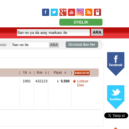
ÜYELİK
ARA
Ücretsiz İlan Ver
eler
ARA
|
Yıl
|
Km
|
Fiyat
|
1991
432123
5.500
Listeye
Ekle