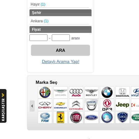
Hayır
(1)
Şehir
Ankara
(1)
Fiyat
-
arası
ARA
Detaylı Arama Yap!
Marka Seç