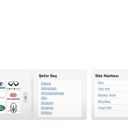
Şehir Seç
Site Haritası
İlan
Adana
Adıyaman
Sıfır Km
Afyonkarahisar
Marka Testi
Ağrı
Büyüteç
Aksaray
Amasya
Yeşil Oto
Ankara
Antalya
Ardahan
Artvin