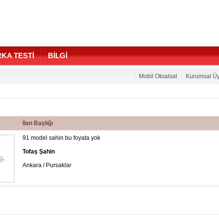
KA TESTİ
BİLGİ
Mobil Otoalsat
Kurumsal Üy
İlan Başlığı
91 model sahin bu foyata yok
Tofaş Şahin
Ankara / Pursaklar