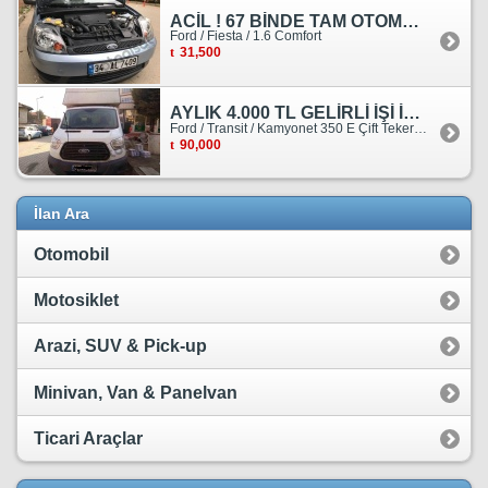
ACİL ! 67 BİNDE TAM OTOMATİK FORD FİESTA
Ford / Fiesta / 1.6 Comfort
31,500
AYLIK 4.000 TL GELİRLİ İŞİ İLE BİRLİKTE SATILIKTIR.
Ford / Transit / Kamyonet 350 E Çift Teker Kasasiz
90,000
İlan Ara
Otomobil
Motosiklet
Arazi, SUV & Pick-up
Minivan, Van & Panelvan
Ticari Araçlar