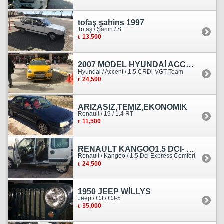
tofaş şahins 1997
Tofaş / Şahin / S
13,500
2007 MODEL HYUNDAİ ACCENT ERA MOTOR YENİ YAPILDI
Hyundai / Accent / 1.5 CRDi-VGT Team
24,500
ARIZASIZ,TEMİZ,EKONOMİK
Renault / 19 / 1.4 RT
11,500
RENAULT KANGOO1.5 DCI- 138 KM
Renault / Kangoo / 1.5 Dci Express Comfort
24,500
1950 JEEP WİLLYS
Jeep / CJ / CJ-5
35,000