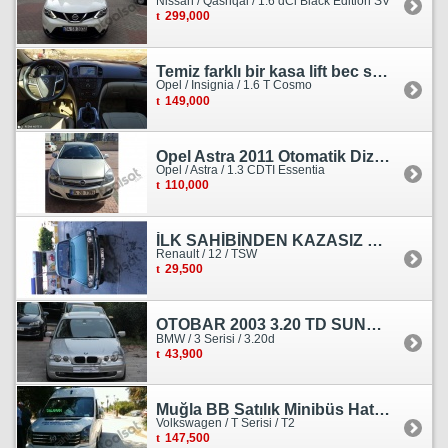
Nissan / Qashqai / 1.6 dCi Black Edition SV
299,000
Temiz farklı bir kasa lift bec sedan görünümlü heçbek
Opel / Insignia / 1.6 T Cosmo
149,000
Opel Astra 2011 Otomatik Dizel Tramersiz Essentia
Opel / Astra / 1.3 CDTI Essentia
110,000
İLK SAHİBİNDEN KAZASIZ HASARSIZ BOYASIZ DEĞİŞENSİZ TAM ORJİNAL RENO
Renault / 12 / TSW
29,500
OTOBAR 2003 3.20 TD SUNROOF DERİ OTOMATİK DİZEL EMSALSİZ
BMW / 3 Serisi / 3.20d
43,900
Muğla BB Satılık Minibüs Hatı Volkswagen Crafter
Volkswagen / T Serisi / T2
147,500