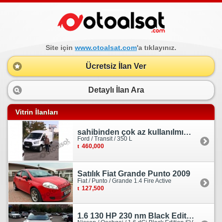
Site için
www.otoalsat.com
'a tıklayınız.
Ücretsiz İlan Ver
Detaylı İlan Ara
Vitrin İlanları
sahibinden çok az kullanılmış orjinal ford transit
Ford / Transit / 350 L
460,000
Satılık Fiat Grande Punto 2009
Fiat / Punto / Grande 1.4 Fire Active
127,500
1.6 130 HP 230 nm Black Edition servis bakımlı