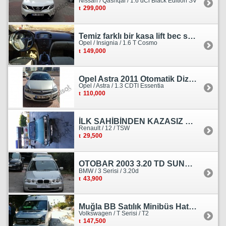
Nissan / Qashqai / 1.6 dCi Black Edition SV
299,000
Temiz farklı bir kasa lift bec sedan görünümlü heçbek
Opel / Insignia / 1.6 T Cosmo
149,000
Opel Astra 2011 Otomatik Dizel Tramersiz Essentia
Opel / Astra / 1.3 CDTI Essentia
110,000
İLK SAHİBİNDEN KAZASIZ HASARSIZ BOYASIZ DEĞİŞENSİZ TAM ORJİNAL RENO
Renault / 12 / TSW
29,500
OTOBAR 2003 3.20 TD SUNROOF DERİ OTOMATİK DİZEL EMSALSİZ
BMW / 3 Serisi / 3.20d
43,900
Muğla BB Satılık Minibüs Hatı Volkswagen Crafter
Volkswagen / T Serisi / T2
147,500