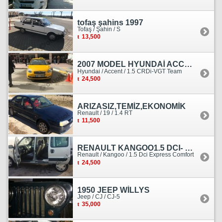
tofaş şahins 1997
Tofaş / Şahin / S
13,500
2007 MODEL HYUNDAİ ACCENT ERA MOTOR YENİ YAPILDI
Hyundai / Accent / 1.5 CRDi-VGT Team
24,500
ARIZASIZ,TEMİZ,EKONOMİK
Renault / 19 / 1.4 RT
11,500
RENAULT KANGOO1.5 DCI- 138 KM
Renault / Kangoo / 1.5 Dci Express Comfort
24,500
1950 JEEP WİLLYS
Jeep / CJ / CJ-5
35,000