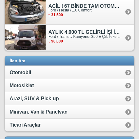
ACİL ! 67 BİNDE TAM OTOMATİK FORD FİESTA
Ford / Fiesta / 1.6 Comfort
31,500
AYLIK 4.000 TL GELİRLİ İŞİ İLE BİRLİKTE SATILIKTIR.
Ford / Transit / Kamyonet 350 E Çift Teker Kasasiz
90,000
İlan Ara
Otomobil
Motosiklet
Arazi, SUV & Pick-up
Minivan, Van & Panelvan
Ticari Araçlar