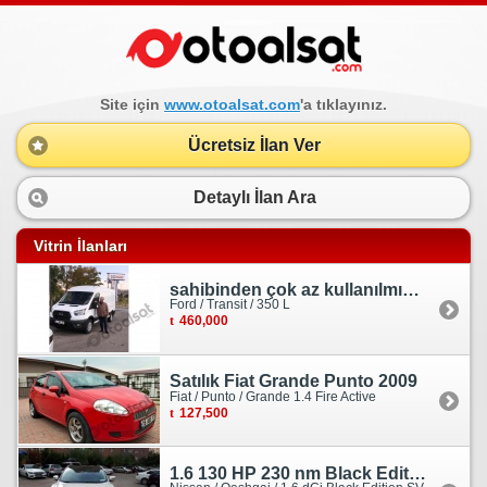
Site için
www.otoalsat.com
'a tıklayınız.
Ücretsiz İlan Ver
Detaylı İlan Ara
Vitrin İlanları
sahibinden çok az kullanılmış orjinal ford transit
Ford / Transit / 350 L
460,000
Satılık Fiat Grande Punto 2009
Fiat / Punto / Grande 1.4 Fire Active
127,500
1.6 130 HP 230 nm Black Edition servis bakımlı