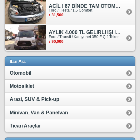
ACİL ! 67 BİNDE TAM OTOMATİK FORD FİESTA
Ford / Fiesta / 1.6 Comfort
31,500
AYLIK 4.000 TL GELİRLİ İŞİ İLE BİRLİKTE SATILIKTIR.
Ford / Transit / Kamyonet 350 E Çift Teker Kasasiz
90,000
İlan Ara
Otomobil
Motosiklet
Arazi, SUV & Pick-up
Minivan, Van & Panelvan
Ticari Araçlar