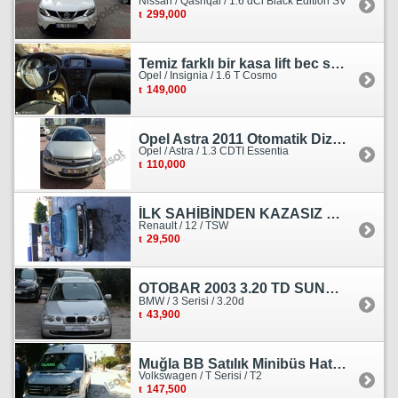
Nissan / Qashqai / 1.6 dCi Black Edition SV
299,000
Temiz farklı bir kasa lift bec sedan görünümlü heçbek
Opel / Insignia / 1.6 T Cosmo
149,000
Opel Astra 2011 Otomatik Dizel Tramersiz Essentia
Opel / Astra / 1.3 CDTI Essentia
110,000
İLK SAHİBİNDEN KAZASIZ HASARSIZ BOYASIZ DEĞİŞENSİZ TAM ORJİNAL RENO
Renault / 12 / TSW
29,500
OTOBAR 2003 3.20 TD SUNROOF DERİ OTOMATİK DİZEL EMSALSİZ
BMW / 3 Serisi / 3.20d
43,900
Muğla BB Satılık Minibüs Hatı Volkswagen Crafter
Volkswagen / T Serisi / T2
147,500