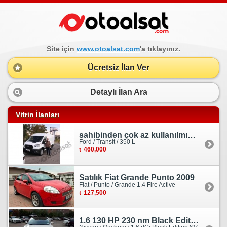
Site için
www.otoalsat.com
'a tıklayınız.
Ücretsiz İlan Ver
Detaylı İlan Ara
Vitrin İlanları
sahibinden çok az kullanılmış orjinal ford transit
Ford / Transit / 350 L
460,000
Satılık Fiat Grande Punto 2009
Fiat / Punto / Grande 1.4 Fire Active
127,500
1.6 130 HP 230 nm Black Edition servis bakımlı