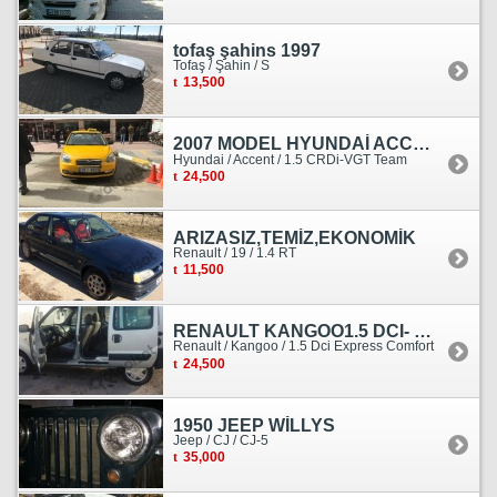
tofaş şahins 1997
Tofaş / Şahin / S
13,500
2007 MODEL HYUNDAİ ACCENT ERA MOTOR YENİ YAPILDI
Hyundai / Accent / 1.5 CRDi-VGT Team
24,500
ARIZASIZ,TEMİZ,EKONOMİK
Renault / 19 / 1.4 RT
11,500
RENAULT KANGOO1.5 DCI- 138 KM
Renault / Kangoo / 1.5 Dci Express Comfort
24,500
1950 JEEP WİLLYS
Jeep / CJ / CJ-5
35,000